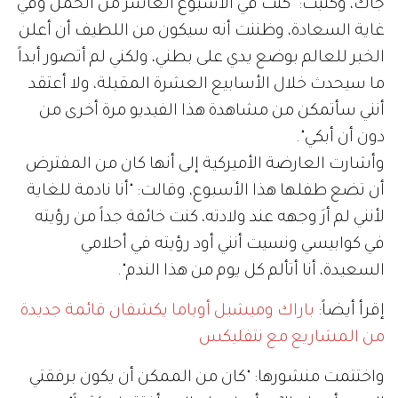
جاك، وكتبت: "كنت في الأسبوع العاشر من الحمل وفي
غاية السعادة، وظننت أنه سيكون من اللطيف أن أعلن
الخبر للعالم بوضع يدي على بطني، ولكني لم أتصور أبداً
ما سيحدث خلال الأسابيع العشرة المقبلة، ولا أعتقد
أنني سأتمكن من مشاهدة هذا الفيديو مرة أخرى من
دون أن أبكي".
وأشارت العارضة الأميركية إلى أنها كان من المفترض
أن تضع طفلها هذا الأسبوع، وقالت: "أنا نادمة للغاية
لأنني لم أرَ وجهه عند ولادته، كنت خائفة جداً من رؤيته
في كوابيسي ونسيت أنني أود رؤيته في أحلامي
السعيدة، أنا أتألم كل يوم من هذا الندم".
إقرأ أيضاً:
باراك وميشيل أوباما يكشفان قائمة جديدة
من المشاريع مع نتفليكس
واختتمت منشورها: "كان من الممكن أن يكون برفقتي