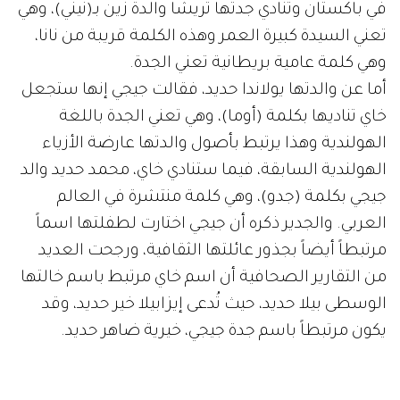
في باكستان وتنادي جدتها تريشا والدة زين بـ(نيني)، وهي
تعني السيدة كبيرة العمر وهذه الكلمة قريبة من نانا،
وهي كلمة عامية بريطانية تعني الجدة.
أما عن والدتها يولاندا حديد، فقالت جيجي إنها ستجعل
خاي تناديها بكلمة (أوما)، وهي تعني الجدة باللغة
الهولندية وهذا يرتبط بأصول والدتها عارضة الأزياء
الهولندية السابقة، فيما ستنادي خاي، محمد حديد والد
جيجي بكلمة (جدو)، وهي كلمة منتشرة في العالم
العربي. والجدير ذكره أن جيجي اختارت لطفلتها اسماً
مرتبطاً أيضاً بجذور عائلتها الثقافية، ورجحت العديد
من التقارير الصحافية أن اسم خاي مرتبط باسم خالتها
الوسطى بيلا حديد، حيث تُدعى إيزابيلا خير حديد، وقد
يكون مرتبطاً باسم جدة جيجي، خيرية ضاهر حديد.