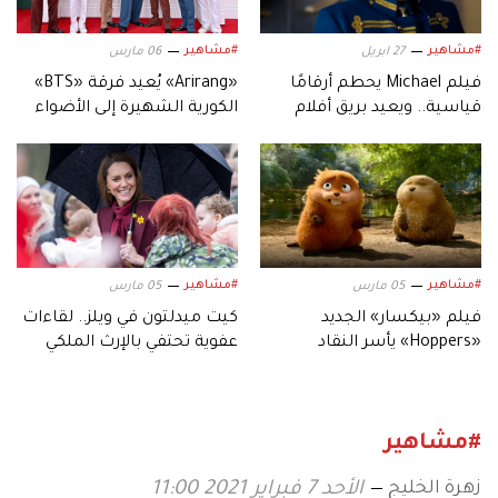
#مشاهير
#مشاهير
27 ابريل
06 مارس
فيلم Michael يحطم أرقامًا
«Arirang» يُعيد فرقة «BTS»
قياسية.. ويعيد بريق أفلام
الكورية الشهيرة إلى الأضواء
السيرة الموسيقية
#مشاهير
#مشاهير
05 مارس
05 مارس
فيلم «بيكسار» الجديد
كيت ميدلتون في ويلز.. لقاءات
«Hoppers» يأسر النقاد
عفوية تحتفي بالإرث الملكي
بعالمه.. وشخصياته المميزة
#مشاهير
زهرة الخليج
الأحد 7 فبراير 2021 11:00