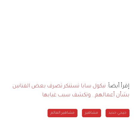
إقرأ أيضاً:
نيكول سابا تستنكر تصرف بعض الفنانين
بشأن أعمالهم.. وتكشف سبب غيابها
جيجي حديد
مشاهير
مشاهير العالم