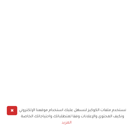
✖
نستخدم ملفات الكوكيز لنسهل عليك استخدام موقعنا الإلكتروني
ونكيف المحتوى والإعلانات وفقا لمتطلباتك واحتياجاتك الخاصة
المزيد