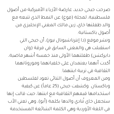
صرحت جيجي حديد، عارضة الأزياء الأميركية من أصول
فلسطينية، لمجلة (فوغ) عن النمط الذي تتبعه مع
والد طفلتها خاي، زين مالك المغني الإنجليزي من
أصول باكستانية.
ونشر موقع (ذا إنترناشيونال نيوز)، أن جيجي التي
استقبلت هي والمغني السابق في فرقة (وان
دايركشن) طفلتهما الأولى منذ خمسة أشهر ماضية،
أكدت أنهما يعتمدان على خلفياتهما وموروثاتهما
الثقافية في تربية ابنتهما.
ومن المعروف أن أصول الثنائي تعود لفلسطين
وباكستان. وكشفت جيجي (25 عاماً) عن كيفية
استخدامها قيمهم الثقافية مع ابنتها، حيث قالت إنها
ستجعل خاي تُنادي والدها بكلمة (أبو)، وهي تعني الأب
في اللغة الأوردية وهي الكلمة الشائعة المستخدمة