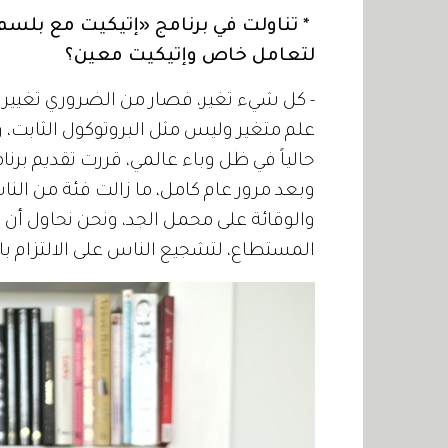
* تناولت في برنامج «إتيكيت مع بلسم»
لتعامل خاص وإتيكيت معين؟
- كل شيء تغير، فصار من الضروري تغيير
علم متغير وليس مثل البروتوكول الثابت، و
حالياً في ظل وباء عالمي، قررت تقديم برنا
وبعد مرور عام كامل، ما زالت فئة من الن
والوقائة على محمل الجد، ونحن نحاول أن 
المستطاع، لتشجيع الناس على الالتزام بال