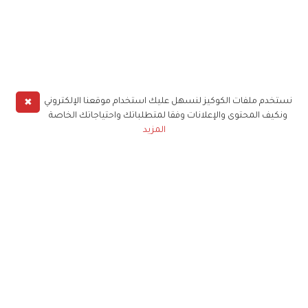
✖
نستخدم ملفات الكوكيز لنسهل عليك استخدام موقعنا الإلكتروني
ونكيف المحتوى والإعلانات وفقا لمتطلباتك واحتياجاتك الخاصة
المزيد
حملوا تطبيق
زهرة الخليج