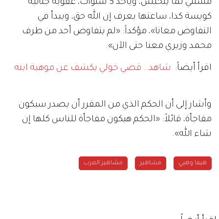
مستني لما يتحبس، وياخد 5 سنوات، عقوبة جنائية
كويسة كدا، ساعتها يعرف إن الله حق، ويبدأ في
التفاوض معانا»، مؤكداً: «لم يتفاوض أحد من طرف
محمد وزيري معنا حتى الآن».
اقرأ أيضاً:
شاهد.. قصي خولي يكشف عن موهبة ابنه
وأشار إلى أن الحكم الذي من المقرر أن يصدر سيكون
مفاجأة، قائلاً: «الحكم هيكون مفاجأة للناس كلها إن
شاء الله».
هيفا وهبي
مشاهير
مشاهير العرب