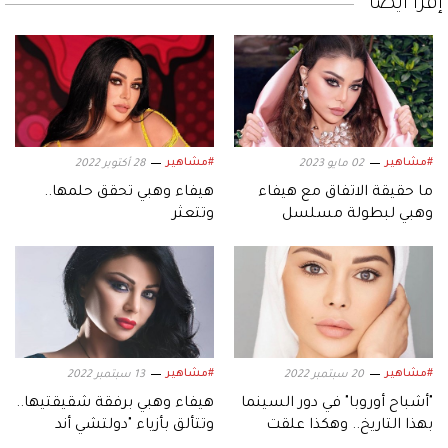
إقرأ أيضاً
#مشاهير
#مشاهير
02 مايو 2023
28 أكتوبر 2022
ما حقيقة الاتفاق مع هيفاء
هيفاء وهبي تحقق حلمها..
وهبي لبطولة مسلسل
وتتعثر
"للموت 4"؟
#مشاهير
#مشاهير
20 سبتمبر 2022
13 سبتمبر 2022
"أشباح أوروبا" في دور السينما
هيفاء وهبي برفقة شقيقتيها..
بهذا التاريخ.. وهكذا علقت
وتتألق بأزياء "دولتشي أند
هيفاء وهبي
غابانا"