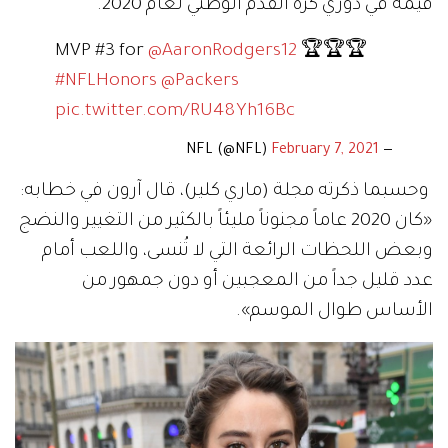
قيمة في دوري كرة القدم الوطني لعام 2020.
MVP #3 for
@AaronRodgers12
🏆🏆🏆
#NFLHonors
@Packers
pic.twitter.com/RU48Yh16Bc
February 7, 2021
— NFL (@NFL)
وحسبما ذكرته مجلة (ماري كلير)، قال آرون في خطابه:
«كان 2020 عاماً مجنوناً مليئاً بالكثير من التغيير والنضج
وبعض اللحظات الرائعة التي لا تُنسى، واللعب أمام
عدد قليل جداً من المعجبين أو دون جمهور من
الأساس طوال الموسم».