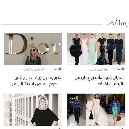
إقرأ أيضاً
#أناقتك
#أناقتك
06 أغسطس
02 أكتوبر 2025
الخيال يقود «أسبوع باريس
«ديور» بين إرث الدار وتألق
للأزياء الراقية»
النجوم.. عرض استثنائي من
قلب باريس