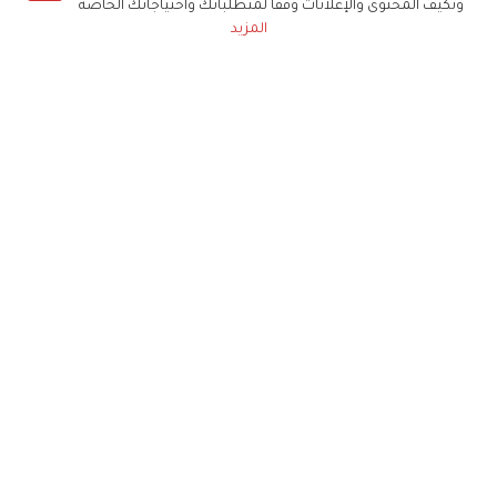
ونكيف المحتوى والإعلانات وفقا لمتطلباتك واحتياجاتك الخاصة
المزيد
حملوا تطبيق
زهرة الخليج
الاشتراك للحصول على ملخص أسبوعي على بريدك
الإلكتروني