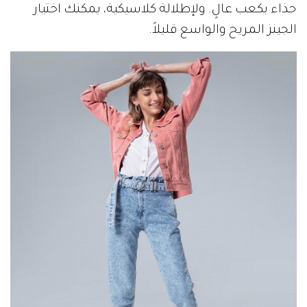
حذاء بكعب عالٍ. ولإطلالة كلاسيكية، يمكنك اختيار
الجينز المريح والواسع قليلاً.