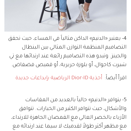
4- يعتبر «الدنيم» الداكن مثالياً في المساء، حيث تحقق
التصاميم المنظمة التوازن المثالي بين البنطال
والجينز. وتبدو هذه التصاميم رائعة عند ارتدائها مع تي
شيرت كاجوال، أو بلوزة حريرية، أو قميص فضفاض.
اقرأ أيضاً:
أحذية Dior-ID الرياضية بإبداعات جديدة
5- يتوافر «الدنيم» حالياً بالعديد من المقاسات
والأشكال، حيث تتوافر الكثير من الخيارات. تتوافق
الأزياء بالخصر العالي مع القمصان الجاهزة للارتداء،
مع مظهر أكثر طولاً لقدميك لا سيما عند ارتدائه مع