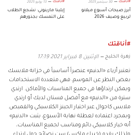
#أناقتك
#أناقتك
30 سبتمبر 2025
13 يوليو 2025
أبرز صيحات أسبوع ميلانو
إيلينا مارينوني: نشجع الطلاب
لربيع وصيف 2026
على التمسك بجذورهم
الثقافية
#أناقتك
زهرة الخليج
الإثنين 8 فبراير 2021 17:19
تعتبر أزياء «الدنيم» عنصراً أساسياً في خزانة ملابسك
بغض النظر عن الموسم، فهي متعددة الاستخدامات
ويمكن ارتداؤها في جميع المناسبات والأماكن. ارتدي
سترة من «الدنيم» مع أفضل فستان لديك أو ارتدي
ملابس كاجوال عبر اختيار الجينز الكلاسيكي والقميص.
وبمجرد اعتماده لعطلة نهاية الأسبوع، يثبت «الدنيم»
أنه خيار كلاسيكي دائم ومناسب لجميع المناسبات،
ولذلك يقدم (خبراء ماكس) ست نصائح حول ارتداء