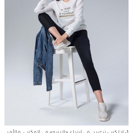
1- إذا كنت ترغبين في ارتداء «الدنيم» في المكتب، فالأمر