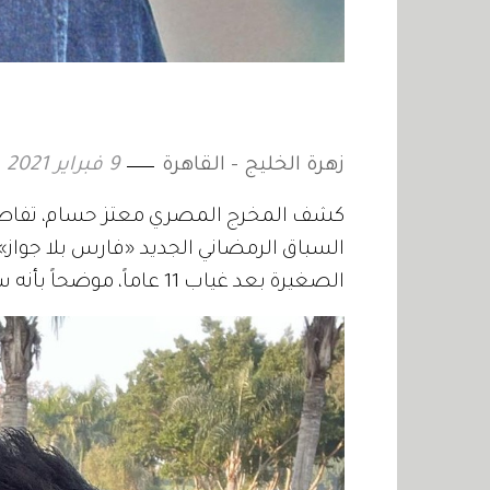
زهرة الخليج - القاهرة
9 فبراير 2021
كشف المخرج المصري معتز حسام، تفاصي
السباق الرمضاني الجديد «فارس بلا جوا
الصغيرة بعد غياب 11 عاماً، موضحاً بأنه سيدور في إطار كوميدي ويضم 30 قصة مختلفة.