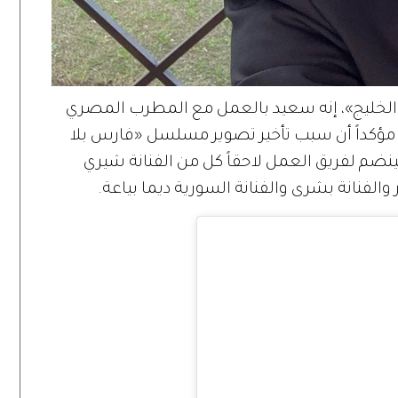
الخليج»، إنه سعيد بالعمل مع المطرب المصري
أ تصوير أولى مشاهده منذ 4 أيام، مؤكداً أن سبب تأخير تصوير مسلسل «فارس بلا
نضم لفريق العمل لاحقاً كل من الفنانة شيري
فنانة بشرى والفنانة السورية ديما بياعة.