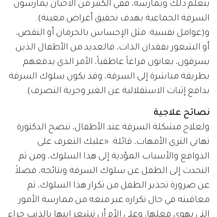
يتعلم ذلك ويمارسه، ففي الكثير من الأحيان يمارسون
السرقة الجماعية بهدف تحقيق أغراض معينة).
و(عوامل نفسية: مثل الإحساس بالحرمان أو النقص،
أو الشعور بفقدان الذات، فالعديد من الأطفال الذين
يسرقون، يعانون فراغاً عاطفياً، الأمر الذي يدفعهم
بطريقة مباشرة إلى السرقة، وقد يكون سلوك السرقة
بدافع إثبات الاستقلالية عن الغير وحرية التصرف).
نصائح علاجية
ولعلاج مشكلة السرقة عند الأطفال، تنصح الدكتورة
تهاني التري الأمهات، قائلة: «عليك التعرف على
الدوافع والأسباب المؤدية إلى هذا السلوك، ومن ثم
التحدث إلى الطفل عن سلوك السرقة ونتائجه، فضلاً
عن ضرورة تحذير الطفل من تكرار هذا السلوك، ثم
معاقبته في حال تكراره عبر منعه من ممارسة الأمور
التي يهوى فعلها، وعلى الأم أن تشعر ابنها بالذنب جراء