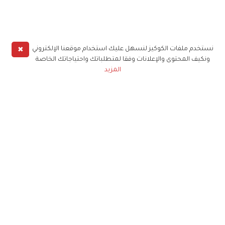
✖
نستخدم ملفات الكوكيز لنسهل عليك استخدام موقعنا الإلكتروني
ونكيف المحتوى والإعلانات وفقا لمتطلباتك واحتياجاتك الخاصة
المزيد
حملوا تطبيق
زهرة الخليج