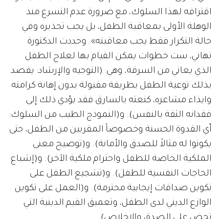
اقترافه لهذا السلوك، مع ضرورة عدم التسرع منذ
الوهلة الأولى بمعاقبة الطفل، بل يجب تحذيره وفي
حالة التكرار فقط يجب معاقبته». وحددت الدكتورة
تهاني، ست خطوات يمكن القيام بها لعلاج الطفل
الذي يعاني من السرقة، وهي: (التوجيه والإرشاد: يقصد
بذلك توعية الطفل بطريقة مقبولة بدون إهانة كرامته
وايذاء مشاعره، كنعته بالسارق فقد يؤدي ذلك إلى
فقدانه الثقة بالنفس). و(النموذج الطيب من السلوك:
أي القدوة الحسنة وخصوصاً المقربين من الطفل، حتى
يكونوا له مثالاً للصدق والأمانة). و(توضيح معنى
الملكية الخاصة للطفل واحترام ملكية الآخر). و(إشباع
الحاجات النفسية للطفل). و(تشجيع الطفل على
تكوين صداقات إيجابية محترمة). و(العمل على تكوين
الوازع الديني لدى الطفل، وتعميق القيم الدينية التي
تحض على الصدق والإخلاص).