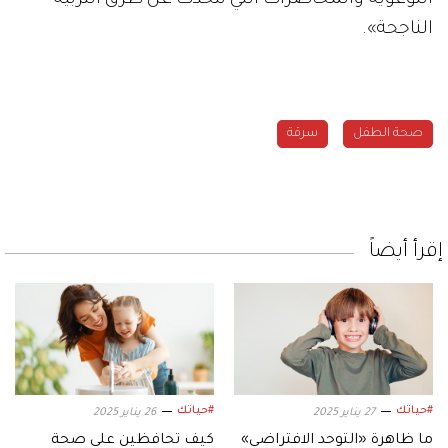
التوعوية والمحاضرات التي تتحدث عن طرق التربية
الناجحة».
صحة الطفل
سرقة
إقرأ أيضاً
#حياتك
#حياتك
27 يناير 2025
26 يناير 2025
ما ظاهرة «التوحد الافتراضي»
كيف تحافظين على صحة