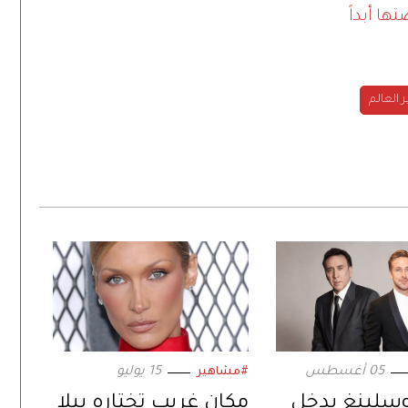
ها أبداً
العالم
05 أغسطس
15 يوليو
#مشاهير
وسلينغ يدخل
مكان غريب تختاره بيلا