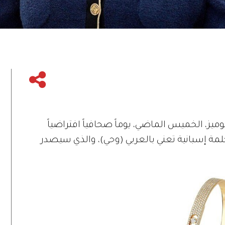
ميز، الخميس الماضي، يوماً صحافياً افتراضياً
مها الجديد Revelacion، وهي كلمة إسبانية تعني بالعربي (وحي)، والذي سيصدر