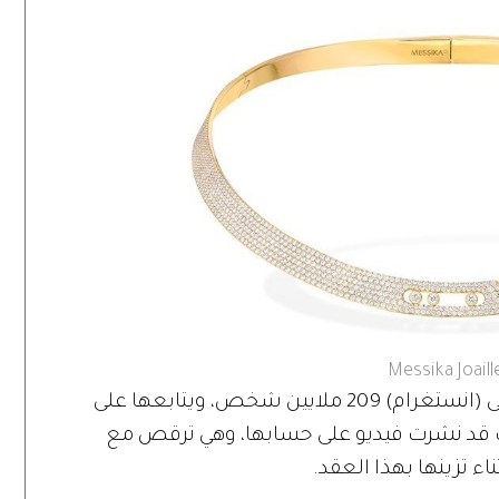
Messika Joaill
وسيلينا غوميز التي يفوق عدد متابعيها على (انستغرام) 209 ملايين شخص، ويتابعها على
ليون متابع، كانت قد نشرت فيديو على حسابها، وهي ترقص مع