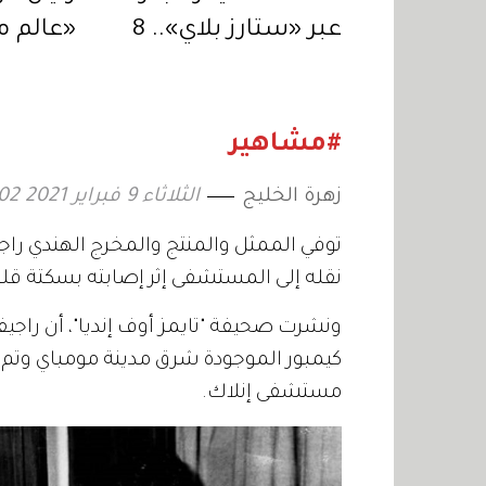
عبر «ستارز بلاي».. 8
«عالم م
حلقات من التشويق
يكون ال
المتواصل
لنيكولا
#مشاهير
زهرة الخليج
الثلاثاء 9 فبراير 2021 22:02
نقله إلى المستشفى إثر إصابته بسكتة قلب
ونشرت صحيفة "تايمز أوف إنديا"، أن راجي
كيمبور الموجودة شرق مدينة مومباي وتم ن
مستشفى إنلاك.