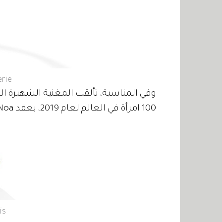
erie
وفي المناسبة، تألقت المغنية الشهيرة ا
100 امرأة في العالم لعام 2019، بعقد Move Noa وهو قطعة أيقونية من Messika Paris.
is