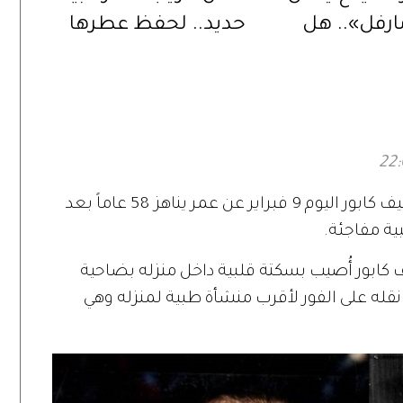
ارفل».. هل
حديد.. لحفظ عطرها
خليفة المنتظر
المفضل
س كيج؟
توفي الممثل والمنتج والمخرج الهندي راجيف كابور اليوم 9 فبراير عن عمر يناهز 58 عاماً بعد
ية مفاجئة.
ف كابور أُصيب بسكتة قلبية داخل منزله بضاحية
قله على الفور لأقرب منشأة طبية لمنزله وهي