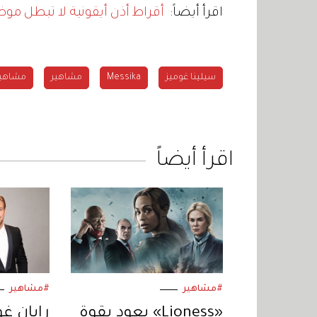
اقرأ أيضاً:
أقراط أذن أيقونية لا تبطل موضت
سيلينا غوميز
Messika
مشاهير
مشاهير 
اقرأ أيضاً
#مشاهير
#مشاهير
«Lioness» يعود بقوة
رايان غ