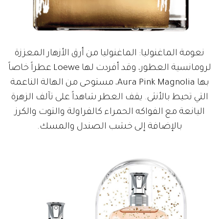
نعومة الماغنوليا: الماغنوليا من أرق الأزهار المعززة
لرومانسية العطور، وقد أفردت لها Loewe عطراً خاصاً
بها Aura Pink Magnolia، مستوحى من الهالة الناعمة
التي تحيط بالأنثى. يقف العطر شاهداً على تآلف الزهرة
اليانعة مع الفواكه الحمراء كالفراولة والتوت والكرز
بالإضافة إلى خشب الصندل والمسك.