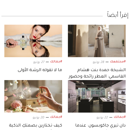
إقرأ أيضاً
#مجتمعك
#جمالك
28 يونيو
27 يونيو
الشيخة حمدة بنت هشام
ما لا تقوله الرشـة الأولى
القاسمي: العطر رائحة وحضور
يبقى
#جمالك
#جمالك
22 يونيو
20 يونيو
دان تيري جاكوبسون: عندما
كيف تختارين بصمتكِ الذكية