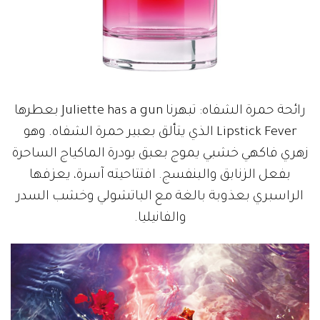
رائحة حمرة الشفاه: تبهرنا Juliette has a gun بعطرها
Lipstick Fever الذي يتألق بعبير حمرة الشفاه. وهو
زهري فاكهي خشبي يموج بعبق بودرة الماكياج الساحرة
بفعل الزنابق والبنفسج. افتتاحيته آسرة، يعزفها
الراسبري بعذوبة بالغة مع الباتشولي وخشب السدر
والفانيليا.