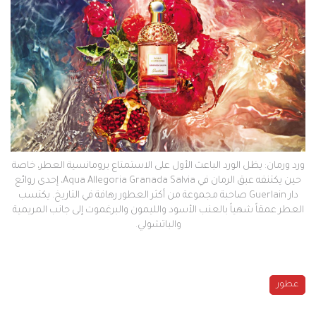
ورد ورمان: يظل الورد الباعث الأول على الاستمتاع برومانسية العطر، خاصة
حين يكتنفه عبق الرمان في Aqua Allegoria Granada Salvia، إحدى روائع
دار Guerlain صاحبة مجموعة من أكثر العطور رهافة في التاريخ. يكتسب
العطر عمقاً شهياً بالعنب الأسود والليمون والبرغموت إلى جانب المريمية
والباتشولي.
عطور