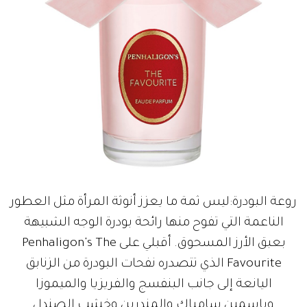
روعة البودرة:ليس ثمة ما يعزز أنوثة المرأة مثل العطور
الناعمة التي تفوح منها رائحة بودرة الوجه الشبيهة
بعبق الأرز المسحوق. أقبلي على Penhaligon's The
Favourite الذي تتصدره نفحات البودرة من الزنابق
اليانعة إلى جانب البنفسج والفريزيا والميموزا
وياسمين سامباك والمندرين وخشب الصندل