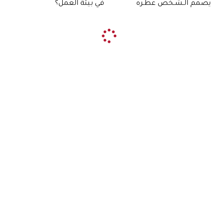
يصمم الـشـخص عطـره
في بيئة العمل؟
يكتـشـف ذاتـه
#أناقتك
زهرة الخليج
السبت 30 يناير 2021 19:22
تفتتح دار شوبارد Chopard بالتعاون مع شركائها في
شركة عطار المتحدة صالة عرض جديدة في مركز
المملكة الفخم في المملكة العربية السعودية، حيث
يعتبر هذا المول أحد أبرز المعالم العمرانية في مدينة
الرياض وأكثرها شهرة. ستطبق صالة العرض الرئيسية
الجديدة ذات مفهوم التصميم الجديد السائد في جميع
صالات عرض شوبارد حول العالم.