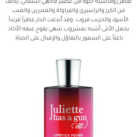
تقطر رومانسية حلوة من عصير فاكهي استثنائي، يتألف
من الكرز والراسبري والفراولة والمندرين والعنب
الأسود والجريب فروت. وقد أبدعت الدار عطراً فريداً
يجعل الأنثى أشبه بمشروب شهي يفوح عبقه الأخاذ
باعثاً على الشعور بالتفاؤل والإقبال على الحياة.