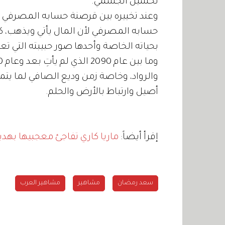
لحسين الجسمي.
وعند تخييره بين قرصنة حسابه المصرفي أو
حسابه المصرفي لأن المال يأتي ويذهب، كاش
بحياته الخاصة وأحدها صور حبيبته التي تع
والرواد، وخاصة زمن وديع الصافي لما يت
أصيل وارتباط بالأرض والحلم.
إقرأ أيضاً:
ماريا كاري تفاجئ معجبيها بهدي
سعد رمضان
مشاهير
مشاهير العرب