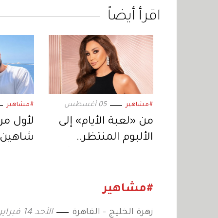
اقرأ أيضاً
05 أغسطس
#مشاهير
#مشاهير
من «لعبة الأيام» إلى
لأول مرة
الألبوم المنتظر..
شاهين 
إليسا تعود بمفاجآت
النهار ف
موسيقية جديدة
سينمائي
يكتب ا
#مشاهير
زهرة الخليج - القاهرة
الأحد 14 فبراير 2021 10:39