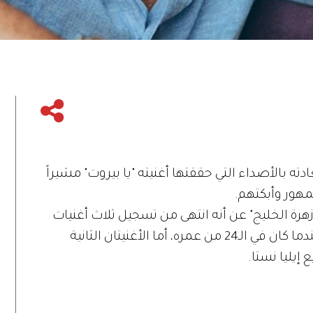
 بالأصداء التي حققتها أغنيته "يا بيروت" مشيراً
مهور وأبكتهم.
الخليج" عن أنه انتهى من تسجيل ثلاث أغنيات
جديدة، الأولى باللهجة المصرية سجلها عندما كان في الـ24 من عمره، أما الأغنيتان الثانية
إيليا نستا.