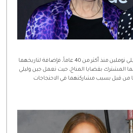
بدأت العلاقة بين الممثلتين جين فوندا وليلي توملين منذ أكثر من 40 عاماً، فإضافة لتاريخهما
مهما المشترك بقضايا المناخ، حيث تعمل جين وليلي
ا من قبل بسبب مشاركتهما في الاحتجاجات