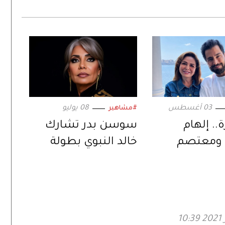
03 أغسطس
08 يوليو
#مشاهير
.. إلهام
سوسن بدر تشارك
ومعتصم
خالد النبوي بطولة
ي ثنائية
«رحلة طاهر المصري»
ة عبر «حين
لحب»