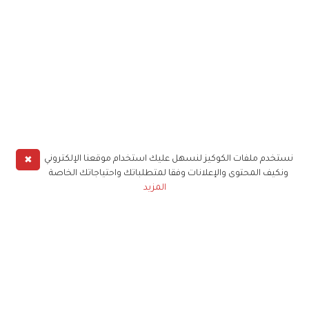
✖
نستخدم ملفات الكوكيز لنسهل عليك استخدام موقعنا الإلكتروني
ونكيف المحتوى والإعلانات وفقا لمتطلباتك واحتياجاتك الخاصة
المزيد
حملوا تطبيق
زهرة الخليج