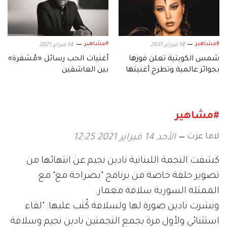
#مشاهير
#مشاهير
18 فبراير 2021
14 فبراير 2021
شمس الكويتية تعلن فوزها
أغنيات الحب رسائل «مُشفرة»
بجوائز عالمية وتطرح أغنيتها
بين العاشقين
العراقية
#مشاهير
لاما عزت
الأحد 14 فبراير 2021 12:25
كشفت النجمة اللبنانية نادين نجيم عن انتهائها من
تصوير حلقة خاصة من برنامج "بصراحة مع" مع
الممثلة السورية سلافة معمار.
ونشرت نادين صورة لها ولسلافة كُتب عليها: "لقاء
استثنائي ولأول مرة يجمع النجمتين نادين نجيم وسلافة