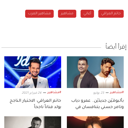
حاتم العراقي
أغاني
مشاهير
مشاهير العرب
إقرأ أيضاً
#مشاهير
#مشاهير
23 يوليو
24 فبراير 2021
بألبومَيْن جديدَيْن.. عمرو دياب
حاتم العراقي: الاختيار الناجح
وتامر حسني يتنافسان في
يولد فناناً ناجحاً
موسم الصيف