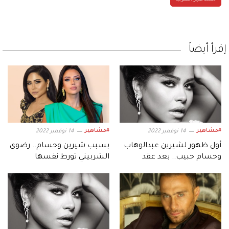
إقرأ أيضاً
#مشاهير
#مشاهير
14 نوفمبر 2022
14 نوفمبر 2022
أول ظهور لشيرين عبدالوهاب
بسبب شيرين وحسام.. رضوى
وحسام حبيب.. بعد عقد
الشربيني تورط نفسها
قرانهما
وتتعرض لهجوم كبير