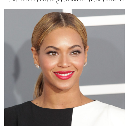
بالألماس والزمرد بتكلفة تتراوح بين 68 و73 ألف دولار.