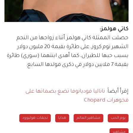
كاتي هولمز:
حصلت الممثلة كاتي هولمز أثناء زواجها من النجم
الشهير توم كروز، على طائرة بقيمة 20 مليون دولار
بسبب حبها للطيران، كما أهدى ابنتهما (سوري) طائرة
بقيمة 7 ملايين دولار في ذكرى مولدها السابع.
إقرأ أيضاً:
ناتاليا فوديانوفا تضع بصماتها على
مجوهرات Chopard
يوم الحب
مشاهير العالم
هدايا
نجمات هوليوود
مشاهير