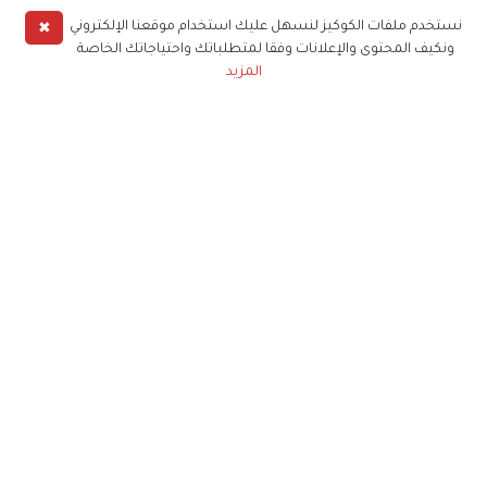
✖
نستخدم ملفات الكوكيز لنسهل عليك استخدام موقعنا الإلكتروني
ونكيف المحتوى والإعلانات وفقا لمتطلباتك واحتياجاتك الخاصة
المزيد
حملوا تطبيق
زهرة الخليج
الاشتراك للحصول على ملخص أسبوعي على بريدك
الإلكتروني