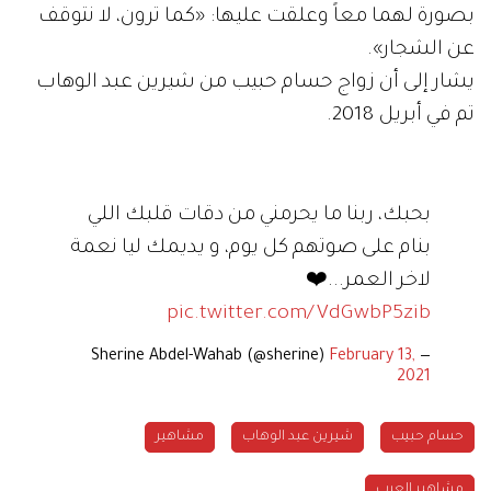
بصورة لهما معاً وعلقت عليها: «كما ترون، لا نتوقف
عن الشجار».
يشار إلى أن زواج حسام حبيب من شيرين عبد الوهاب
تم في أبريل 2018.
بحبك، ربنا ما يحرمني من دقات قلبك اللي
بنام على صوتهم كل يوم، و يديمك ليا نعمة
لاخر العمر...❤️
pic.twitter.com/VdGwbP5zib
February 13,
— Sherine Abdel-Wahab (@sherine)
2021
حسام حبيب
شيرين عبد الوهاب
مشاهير
مشاهير العرب