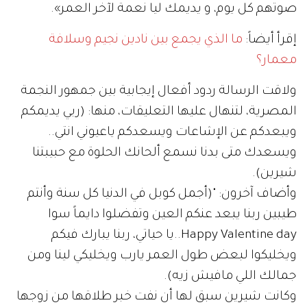
صوتهم كل يوم، و يديمك ليا نعمة لآخر العمر».
إقرأ أيضاً:
ما الذي يجمع بين نادين نجيم وسلافة
معمار؟
ولاقت الرسالة ردود أفعال إيجابية بين جمهور النجمة
المصرية، لتنهال عليها التعليقات، منها: (‏‎ربي يديمكم
ويبعدكم عن الإشاعات ويسعدكم ياعيوني انتي..
‏‎‎‎ويسعدك متى بدنا نسمع ألحانك الحلوة مع حبيبتنا
شيرين).
وأضاف آخرون: "(‎أجمل كوبل في الدنيا كل سنة وأنتم
طيبين ربنا يبعد عنكم العين وتفضلوا دايماً سوا
Happy Valentine day..‏‎يا حياتي، ربنا يبارك فيكم
ويخليكوا لبعض طول العمر يارب ويخليكي لينا ومن
جمالك اللي مافيش زيه).
وكانت شيرين سبق لها أن نفت خبر طلاقها من زوجها