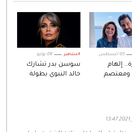
03 أغسطس
08 يوليو
#مشاهير
.. إلهام
سوسن بدر تشارك
ومعتصم
خالد النبوي بطولة
ي ثنائية
«رحلة طاهر المصري»
ة عبر «حين
لحب»