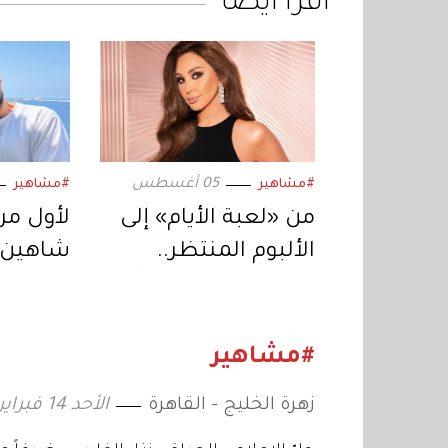
اقرأ أيضاً
05 أغسطس
#مشاهير
#مشاهير
من «لعبة الأيام» إلى
لأول مرة
الألبوم المنتظر..
شاهين 
إليسا تعود بمفاجآت
النهار ف
موسيقية جديدة
سينمائي
يكتب ا
#مشاهير
زهرة الخليج - القاهرة
الأحد 14 فبراير 2021 13:47