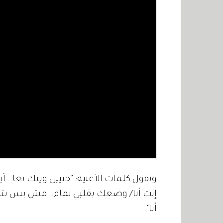
وتقول كلمات الأغنية: "حبيبي وينك تعا.. أ
إنت أنا/ وضعك بقلبي تمام.. مش بس شوية 
أنا".