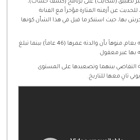
ً عبر تطبيق (سكايب) على برنامج (كشف حساب)،
 للحديث عن أزمته المثارة مؤخراً مع الفنانة
رش بها، حيث استنكر ما قيل في هذا الشأن كونها
وأكد نزار الفارس أن رانيا يوسف تكبر والدته بعام، منوهاً بأن والدته عمرها (46 عاماً) بينما تبلغ
الة التقاضي بينهما وتصعيدها على المستوى
يوني ثانٍ معها للتاريخ.