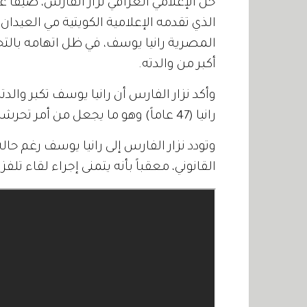
حلّ الإعلامي العراقي نزار الفارس، ضيفا
الذي تقدمه الإعلامية الكويتية مي العيدان،
المصرية رانيا يوسف، في ظل اتهامه بالتح
أكبر من والدته.
رانيا (47 عاماً) وهو ما يجعل من أمر تحرشه بها غير معقول.
وتودد نزار الفارس إلى رانيا يوسف رغم ح
القانوني، معقباً بأنه يتمنى إجراء لقاء تلفز