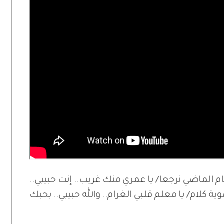
يام الماضي نرجعا/ يا عمري منك غريب.. إنت حبيبي..
كلام/ يا معلم قلبي الغرام.. والله حبيبي.. بحبك