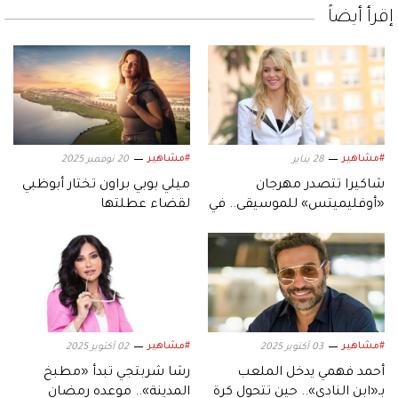
إقرأ أيضاً
#مشاهير
#مشاهير
28 يناير
20 نوفمبر 2025
شاكيرا تتصدر مهرجان
ميلي بوبي براون تختار أبوظبي
«أوفليميتس» للموسيقى.. في
لقضاء عطلتها
جزيرة ياس أبوظبي
#مشاهير
#مشاهير
03 أكتوبر 2025
02 أكتوبر 2025
أحمد فهمي يدخل الملعب
رشا شربتجي تبدأ «مطبخ
بـ«ابن النادي».. حين تتحول كرة
المدينة».. موعده رمضان