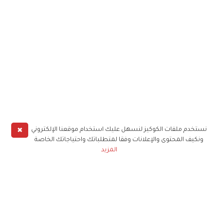
✖
نستخدم ملفات الكوكيز لنسهل عليك استخدام موقعنا الإلكتروني
ونكيف المحتوى والإعلانات وفقا لمتطلباتك واحتياجاتك الخاصة
المزيد
حملوا تطبيق
زهرة الخليج