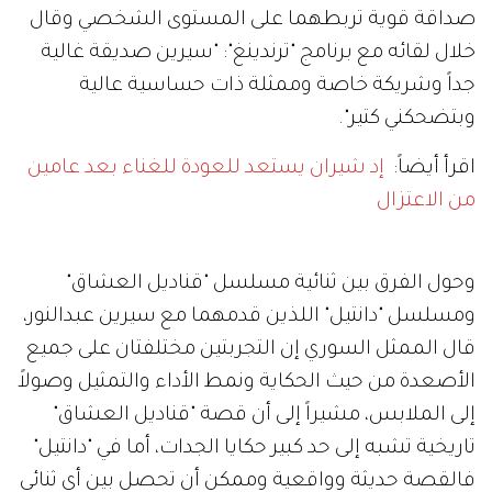
صداقة قوية تربطهما على المستوى الشخصي وقال
خلال لقائه مع برنامج "ترندينغ": "سيرين صديقة غالية
جداً وشريكة خاصة وممثلة ذات حساسية عالية
وبتضحكني كتير".
اقرأ أيضاً:
إد شيران يستعد للعودة للغناء بعد عامين
من الاعتزال
وحول الفرق بين ثنائية مسلسل "قناديل العشاق"
ومسلسل "دانتيل" اللذين قدمهما مع سيرين عبدالنور،
قال الممثل السوري إن التجربتين مختلفتان على جميع
الأصعدة من حيث الحكاية ونمط الأداء والتمثيل وصولاً
إلى الملابس، مشيراً إلى أن قصة "قناديل العشاق"
تاريخية تشبه إلى حد كبير حكايا الجدات، أما في "دانتيل"
فالقصة حديثة وواقعية وممكن أن تحصل بين أي ثنائي