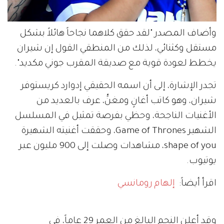
وأضاف المصدر "لقد حقق كلاهما نجاحاً هائلاً بشكل
مستقل وكثنائي، لذلك من المنطقي القول إن شيران
يخطط لعودة قوية مع صديقة المقرب جوني مكديد".
تجدر الإشارة، إلى أن اسمه الحقيقي إدوارد كريستوفر
شيران، وهو كاتب أغانٍ ومغنٍّ، عرف بالعديد من
الأغنيات الناجحة، وحظي بفرصة تمثيل في المسلسل
الشهير Game of Thrones، وحققت أغنيته الشهيرة
shape of you، مشاهدات وصلت إلى 900 مليون عبر
يوتيوب.
اقرأ أيضاً:
إلهام رومانسي
وقد أعلن النجم البالغ من العمر 29 عاماً، في