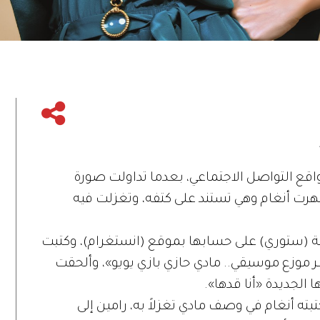
واقع التواصل الاجتماعي، بعدما تداولت صورة
رت أنغام وهي تستند على كتفه، وتغزلت فيه
ة (ستوري) على حسابها بموقع (انستغرام)، وكتبت
موزع موسيقي.. مادي حازي بازي يويو»، وألحقت
الجديدة «أنا قدها».
تبته أنغام في وصف مادي تغزلاً به، رامين إلى