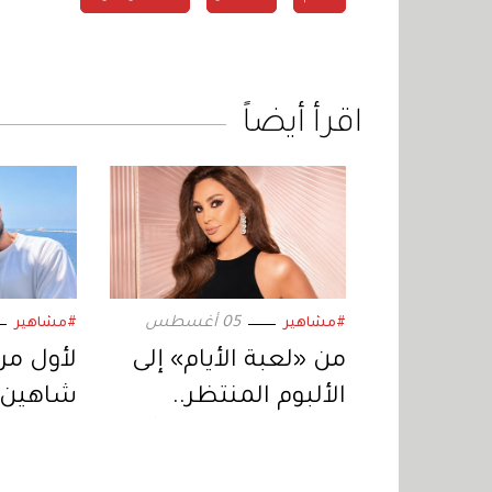
اقرأ أيضاً
05 أغسطس
#مشاهير
#مشاهير
من «لعبة الأيام» إلى
لأول مرة
الألبوم المنتظر..
شاهين 
إليسا تعود بمفاجآت
النهار ف
موسيقية جديدة
سينمائي