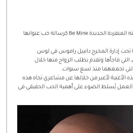
لحب»
أطلق النجم العالمي مساري Massari أغنيته المنفردة الجديدة Be Mine كرسالة حب عنوانها
واختار مساري تصوير فيديو كليب Be Mine تحت إدارة المخرج دانييل راموس في لوس
لتي فاجأها وتقدم بطلب الزواج منها خلال
التي تجمعهما منذ تسع سنوات.
ه الأغنية لأعبر من خلالها عن مشاعري تجاه هذه
ا العمل يُسلط الضوء على أهمية الحب الحقيقي في