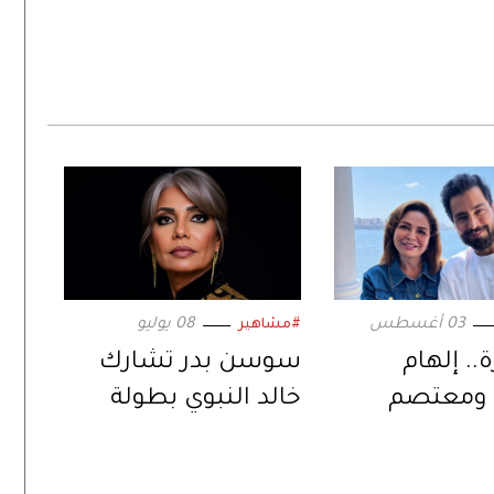
03 أغسطس
08 يوليو
#مشاهير
.. إلهام
سوسن بدر تشارك
ومعتصم
خالد النبوي بطولة
ي ثنائية
«رحلة طاهر المصري»
ة عبر «حين