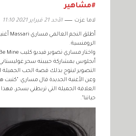
يكتب ا
#مشاهير
لاما عزت
الأحد 21 فبراير 2021 11:10
الرومنسية.
أنجلوس بمشاركة حبيبته سحر غوليستاني، ا
التصوير ليتوج بذلك قصة الحب الجميلة 
وعن الأغنية الجديدة قال مساري: "كتبت هذ
العلاقة الجميلة التي تربطني بسحر، فهذ
حياتنا".