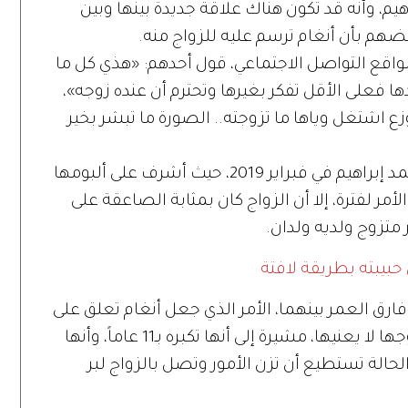
م، وأنه قد تكون هناك علاقة جديدة بينها وبين
ضهم بأن أنغام ترسم عليه للزواج منه.
ع التواصل الاجتماعي، قول أحدهم: «هذي كل ما
ا فعلى الأقل تفكر بغيرها وتحترم أن عنده زوجه»،
زع اشتغل وياها ما تزوجته.. الصورة ما تبشر بخير
وكانت أنغام قد كشفت عن زواجها من أحمد إبراهيم في فبراير 2019، حيث أشرف على ألبومها
الأمر لفترة، إلا أن الزواج كان بمثابة الصاعقة على
 متزوج ولديه ولدان.
بيبته بطريقة لافتة
فارق العمر بينهما، الأمر الذي جعل أنغام تعلق على
الأمر، إذ قالت إن فارق العمر بينها وبين زوجها لا يعنيها، مشيرة إلى أنها تكبره بـ11 عاماً، وأنها
لحالة تستطيع أن تزن الأمور وتصل بالزواج لبر