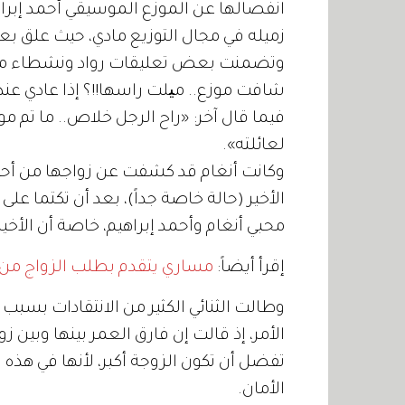
انفصالها عن الموزع الموسيقي أحمد إبراهي
زميله في مجال التوزيع مادي، حيث علق بع
وتضمنت بعض تعليقات رواد ونشطاء مواق
شافت موزع.. میلت راسها!!؟ إذا عادي عنده
فيما قال آخر: «راح الرجل خلاص.. ما تم مو
لعائلته».
الأخير (حالة خاصة جداً)، بعد أن تكتما على 
محبي أنغام وأحمد إبراهيم، خاصة أن الأخير
إقرأ أيضاً:
مساري يتقدم بطلب الزواج من ح
وطالت الثنائي الكثير من الانتقادات بسبب 
تفضل أن تكون الزوجة أكبر، لأنها في هذه ا
الأمان.