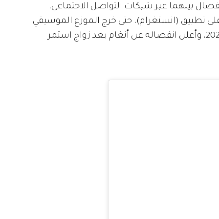
نفصال بينهما عبر شبكات التواصل الاجتماعي،
لى تطبيق (انستغرام)، حتى خرج الموزع الموسيقي
أحمد إبراهيم عن صمته في نهاية فبراير 2020، وأعلن انفصاله عن أنغام بعد زواج استمر