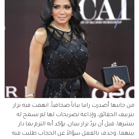
من جانبها أصدرت رانيا بياناً صحافياً، اتهمت فيه نزار
بتزييف الحقائق، وإذاعة تصريحات لها لم تسمح له
بنشرها، قبل أن يردّ نزار ببيان، يؤكد أنه التزم بما دار
بينهما، وحذف بالفعل سؤالاً عن الحجاب طلبت منه