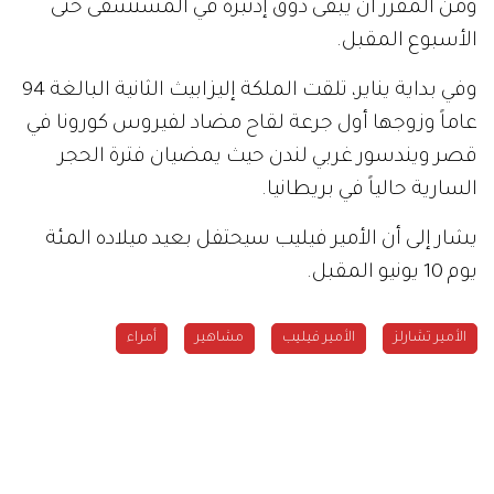
ومن المقرر أن يبقى دوق إدنبره في المستشفى حتى
الأسبوع المقبل.
وفي بداية يناير، تلقت الملكة إليزابيث الثانية البالغة 94
عاماً وزوجها أول جرعة لقاح مضاد لفيروس كورونا في
قصر ويندسور غربي لندن حيث يمضيان فترة الحجر
السارية حالياً في بريطانيا.
يشار إلى أن الأمير فيليب سيحتفل بعيد ميلاده المئة
يوم 10 يونيو المقبل.
الأمير تشارلز
الأمير فيليب
مشاهير
أمراء