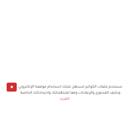
✖
نستخدم ملفات الكوكيز لنسهل عليك استخدام موقعنا الإلكتروني
ونكيف المحتوى والإعلانات وفقا لمتطلباتك واحتياجاتك الخاصة
المزيد
حملوا تطبيق