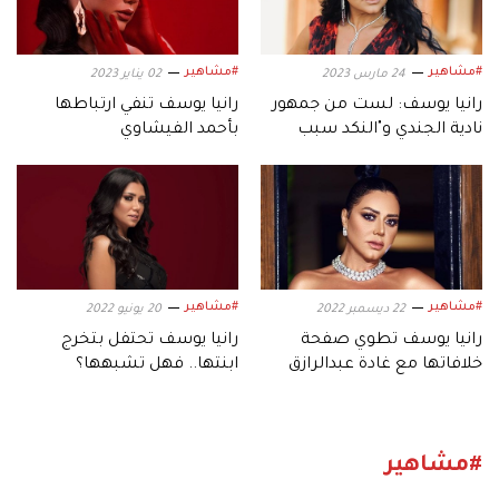
#مشاهير
#مشاهير
24 مارس 2023
02 يناير 2023
رانيا يوسف: لست من جمهور
رانيا يوسف تنفي ارتباطها
نادية الجندي و"النكد سبب
بأحمد الفيشاوي
طلاقي"
#مشاهير
#مشاهير
22 ديسمبر 2022
20 يونيو 2022
رانيا يوسف تطوي صفحة
رانيا يوسف تحتفل بتخرج
خلافاتها مع غادة عبدالرازق
ابنتها.. فهل تشبهها؟
#مشاهير