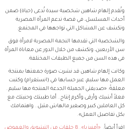
وتُقدم إلهام شاهين شخصية سيدة تُدعى (حياة) ضمن
أحداث المسلسل، في قصة تدعم المرأة المصرية
وتكشف عن المشاكل التي تواجهها في المجتمع.
والشخصية التي تقدمها النجمة المصرية لامرأة فوق
سن الأربعين، وتكشف من خلال الدور عن معاناة المرأة
في هذه السن من جميع الطبقات المختلفة.
وكانت إلهام شاهين قد نشرت صورة جمعتها بمنتجة
العمل مها سليم، عبر حسابها في (انستغرام) وكتبت
معلقةً: «صديقتي الجميلة الجدعة المنتجة مها سليم..
فعلاً أشيك وأرقى وأكرم إنتاج.. أما طيبتك وحنيتك مع
كل العاملين كبير وصغير مالهاش مثيل.. واهتمامك
بكل تفاصيل العمل».
اقرأ أيضاً:
«أمنيزيا»..8 حلقات من التشويق والغموض