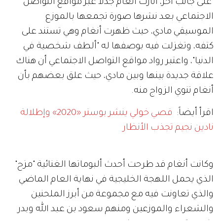
على جانب آخر، أثارت أنغام جدلاً عبر مواقع التواصل
الاجتماعي بعد نشرها صورة تجمعها بالموزع
الموسيقي مادي، حيث ظهرت أنغام وهي تستند على
كتفه، وتغزلت فيه بوصفها له "ألطف شخصية في
الدنيا"، واعتبر رواد مواقع التواصل الاجتماعي أن هناك
علاقة جديدة بينها وبين مادي، حيث علق بعضهم بأن
أنغام تنوي الزواج منه.
اقرأ أيضاً:
قصي خولي ينشر بوستر «2020» وإطلالة
نادين نجيم تجذب الأنظار
وكانت أنغام قد طرحت أحدث ألبوماتها الغنائية "مزح"
الذي يحمل اللهجة الخليجية في نهاية العام الماضي
والذي تعاونت فيه مع مجموعة من أبرز الملحنين
والشعراء والموزعين ومنهم سعود بن عبد الله وبدر