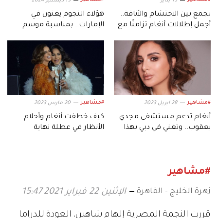
19 يناير
19 ديسمبر 2024
تجمع بين الاحتشام والأناقة..
هؤلاء النجوم يغنون في
أجمل إطلالات أنغام تزامنًا مع
الإمارات.. بمناسبة موسم
عيد ميلادها الـ53
أعياد رأس السنة
#مشاهير
#مشاهير
28 ابريل 2023
20 مارس 2023
أنغام تدعم مستشفى مجدي
كيف خطفت أنغام وأحلام
يعقوب.. وتغني في دبي بهذا
الأنظار في عطلة نهاية
التاريخ
الأسبوع؟
#مشاهير
زهرة الخليج - القاهرة
الإثنين 22 فبراير 2021 15:47
قررت النجمة المصرية إلهام شاهين، العودة للدراما