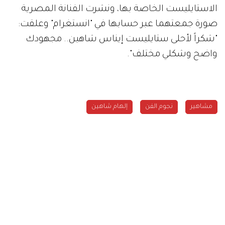
الاستايليست الخاصة بها، ونشرت الفنانة المصرية
صورة جمعتهما عبر حسابها في "انستغرام" وعلقت:
"شكراً لأحلى ستايليست إيناس شاهين.. مجهودك
واضح وشكلي مختلف".
مشاهير
نجوم الفن
إلهام شاهين