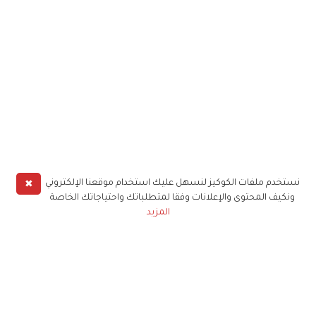
✖
نستخدم ملفات الكوكيز لنسهل عليك استخدام موقعنا الإلكتروني
ونكيف المحتوى والإعلانات وفقا لمتطلباتك واحتياجاتك الخاصة
المزيد
حملوا تطبيق
زهرة الخليج