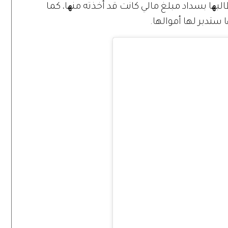
تطالبھا بسداد مبلغ مالي كانت قد أخذته منھا، كما
 ستدبر لها أموالها.