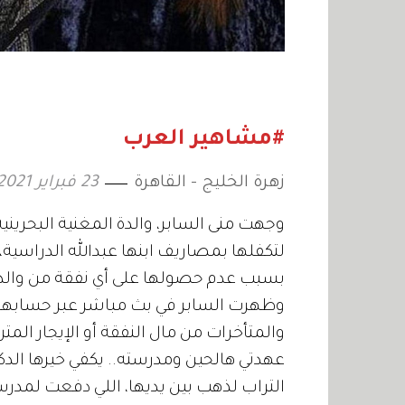
#مشاهير العرب
زهرة الخليج - القاهرة
23 فبراير 2021
وجهت منى السابر، والدة المغنية البحرينية
لتكفلها بمصاريف ابنها عبدالله الدراسية،
بسبب عدم حصولها على أي نفقة من والد
وظهرت السابر في بث مباشر عبر حسابها 
والمتأخرات من مال النفقة أو الإيجار المترا
عهدتي هالحين ومدرسته.. يكفي خيرها الدكتو
التراب لذهب بين يديها، اللي دفعت لمدرس