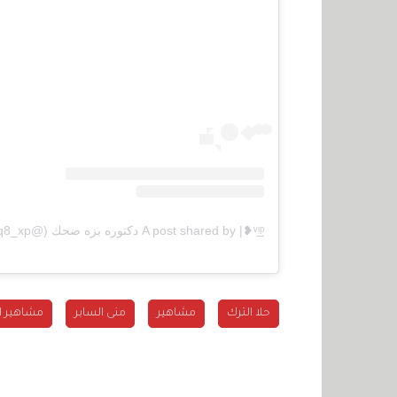
A post shared by |❥ᵛ͢ᵎᵖ دكتوره بزه ضحك (@q8_xp)
حلا الترك
مشاهير
منى السابر
مشاهير ا