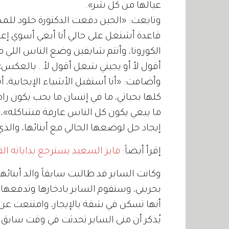
عيالها من كل شر».
وتابعت: «الحين دفعت الدكتورة خلود للمدر
قاعدة أشتغل على حالي أنا أبغي أسوي إ
الكورونا، وأنتم شايفين وضع الناس اللي م
أقول لأ أو يجيني شغل أقول لأ.. بالعكس»
وأضافت: «أنا أستقبل الأشياء الإيجابية،
كلها بحياتي، ما في إنسان ما يحب يكون 
ما يبغي يكون كل الناس عارفة مشاكله»،
إيجاد حل لوضعها الحالي مع أبنائها، والذ
إقرأ أيضاً:
فايز السعيد يسترجع بداياته الف
بحريني، وستقوم السابر بادخارها وتدفعها 
أنها تسكن في شقة بالإيجار، وامتنعت ع
يُذكر أن منى السابر تحدثت في وقت سابق 