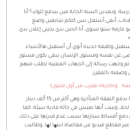
سة، وبعدين السنة الجاية مين بيدفع للولد؟ أنا
علانات، أبغي أشتغل بس كلكم شايفين وضع
و عارفة شنو تسوي، أنا الحين بدي يجيني إعلان بدي
.
 أستقبل وظيفة جديدة أنوي أن أستقبل هالأشياء
راضي عن نفسه ومستور، الإنسان يبغي يكون مستور
 ثم وجهت رسالة إلى الجهات المعنية تطلب منهم
ي وصفته بالمقزز.
نية.. و«كارثة» تقترب من أول مليون!
وكانت السابر قد طالبت سابقاً والد أبنائها بدفع النفقة المتأخرة وهي أكثر من 15 ألف دينار
لحلا، وبينت أنها تعيش في حالة مادية سيئة، كما
ن دفع أقساط سيارتها بسبب عدم قدرتها على ذلك.
عبر مقطع فيديو عن مقاضاة ابنتھا لھا، وطالبت