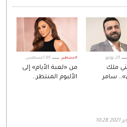
23 يوليو
05 أغسطس
#مشاهير
نتي ملك
من «لعبة الأيام» إلى
.. سامر
الألبوم المنتظر..
يُعيد إحياء
إليسا تعود بمفاجآت
ل في دراما
موسيقية جديدة