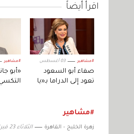
اقرأ أيضاً
03 أغسطس
#مشاهير
#مشاهير
صفاء أبو السعود
«أبو جا
تعود إلى الدراما بـ«يا
التكسي»
خبر أبيض».. ورسالة
المصري 
اجتماعية عبر
المسلس
«المنصات الرقمية»
رمضان 2027
#مشاهير
زهرة الخليج - القاهرة
الثلاثاء 23 فبراير 2021 10:28