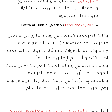
#الليل_ليل
الله غالب الكورونا جات للمخرج
والحمدالله ربنا عافاه . بس هانت انشاءالله
قريب جداااا تشوفوه
February 24, 2021
— Latifa Al-Tunisia (@latisol)
وكانت لطيفة قد كشفت في وقت سابق عن تفاصيل
مبادرتها الجديدة (صوتك) بالاشتراك مع منصة
Spotify لدعم الأصوات النسائية العربية، معلنة أنه تم
اختيار 13 صوتاً سيتم الإعلان عنها تباعاً.
وقالت لطيفة في رسالة للفتيات العربيات: «من تملك
الموهبة يجب أن تنميها بالثقافة والدراسة
والاستماع»، مؤكدة في الوقت عينه أن الالتزام هو توأم
روح الفن وبهما فقط تصل الموهبة للنجاح.
إقرأ أيضاً:
هالة صدقي عن خلافها مع زوجها: «حاجة