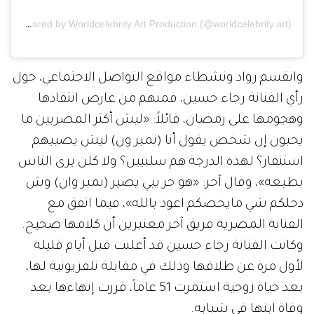
A post shared by Worldcelebrity Art Production (@worldcelebrity.art)
وانقسم رواد ونشطاء مواقع التواصل الاجتماعي، حول
رأي الفنانة رجاء حسين، فمنهم من عارض انتقادها
وهجومها على رمضان، قائلاً: «ليش أكثر المصريين ما
يحبون إن شخص يقول أنا (نمبر ون) ليش يصيبهم
استنفار؟ لهذه الدرجة هم سلبيين؟ ولا كلن يرى الناس
بطبعه»، وقال آخر: «هو حر يبي يصير (نمبر وان) وش
دخلكم شي مايخصكم اعوذ بالله»، فيما اتفق مع
الفنانة المصرية فريق آخر معتبرين أن كلامها صحيح.
وكانت الفنانة رجاء حسين قد أعلنت قبل أيام قليلة
لأول مرة عن طلاقها وذلك في مقابلة تلفزيونية لها،
بعد حياة زوجية استمرت 51 عاماً، قررت إنهاءها بعد
وفاة ابنها في شبابه.