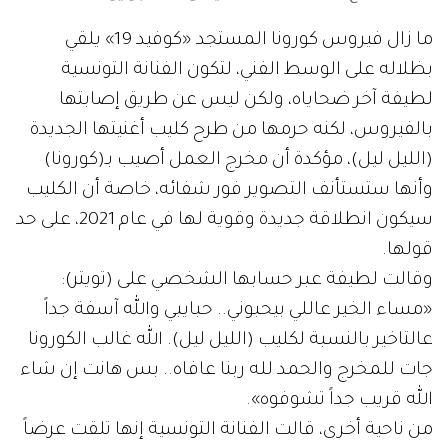
ما زال فيروس كورونا المستجد «كوفيد 19» يلقي
بظلاله على الوسط الفني، لتكون الفنانة التونسية
لطيفة آخر ضحاياه، ولكن ليس عن طريق إصابتها
بالفيروس، لكنه حرمها من طرح كليب أغنيتها الجديدة
(الليل ليل)، مؤكدة أن مخرج العمل أصيب بـ(كورونا)
وأنها ستستأنف التصوير فور شفائه، خاصة أن الكليب
سيكون انطلاقة جديدة وقوية لها في عام 2021، على حد
قولها.
وقالت لطيفة عبر حسابها الشخصي على (تويتر):
«مساء الخير عاللي بيحبوني.. حبايبي والله آسفة جداً
عالتاخير بالنسبة لكليب (الليل ليل). الله غالب الكورونا
جات للمخرج والحمد لله ربنا عافاه.. بس هانت إن شاء
الله قريب جداً تشوفوه».
من ناحية أخرى، قالت الفنانة التونسية إنها تلقت عرضاً