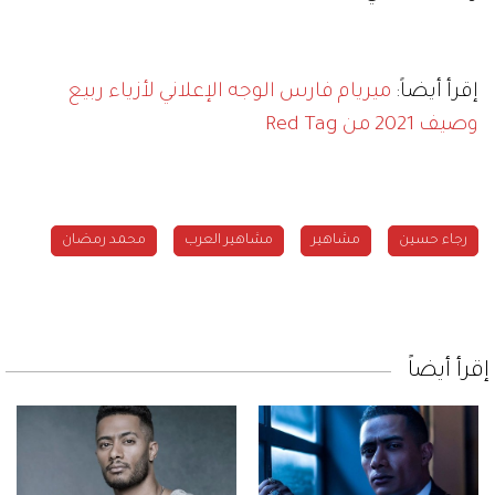
إقرأ أيضاً:
ميريام فارس الوجه الإعلاني لأزياء ربيع
وصيف 2021 من Red Tag
رجاء حسين
مشاهير
مشاهير العرب
محمد رمضان
إقرأ أيضاً