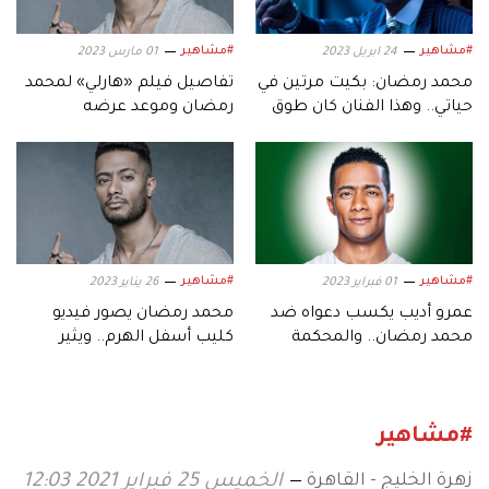
#مشاهير
#مشاهير
24 ابريل 2023
01 مارس 2023
محمد رمضان: بكيت مرتين في
تفاصيل فيلم «هارلي» لمحمد
حياتي.. وهذا الفنان كان طوق
رمضان وموعد عرضه
نجاتي
#مشاهير
#مشاهير
01 فبراير 2023
26 يناير 2023
عمرو أديب يكسب دعواه ضد
محمد رمضان يصور فيديو
محمد رمضان.. والمحكمة
كليب أسفل الهرم.. ويثير
تغرم الأخير
الجدل بمسدس ذهبي
#مشاهير
زهرة الخليج - القاهرة
الخميس 25 فبراير 2021 12:03