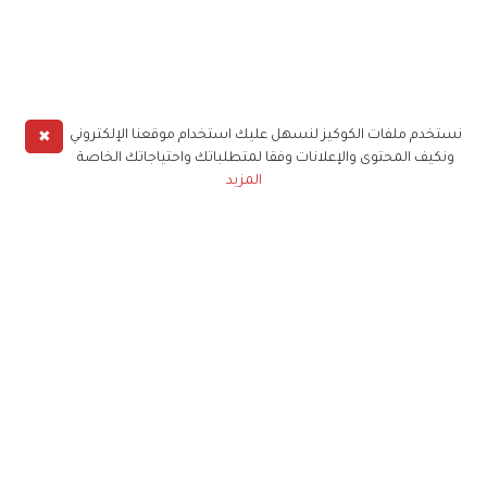
✖
نستخدم ملفات الكوكيز لنسهل عليك استخدام موقعنا الإلكتروني
ونكيف المحتوى والإعلانات وفقا لمتطلباتك واحتياجاتك الخاصة
المزيد
حملوا تطبيق
زهرة الخليج