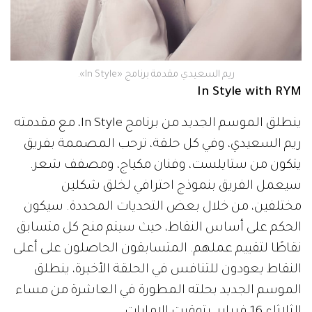
ريم السعيدي مقدمة برنامج «In Style».
In Style with RYM
ينطلق الموسم الجديد من برنامج In Style، مع مقدمته
ريم السعيدي، وفي كل حلقة، ترحب المصممة بفريق
يتكون من ستايلست، وفنان مكياج، ومصفف شعر.
سيعمل الفريق بنموذج احترافي لخلق شكلين
مختلفين، من خلال بعض التحديات المحددة. سيكون
الحكم على أساس النقاط، حيث سيتم منح كل متسابق
نقاطًا لتقييم عملهم. المتسابقون الحاصلون على أعلى
النقاط يعودون للتنافس في الحلقة الأخيرة، ينطلق
الموسم الجديد بحلته المطورة في العاشرة من مساء
الثلاثاء 16 فبراير بتوقيت الإمارات.