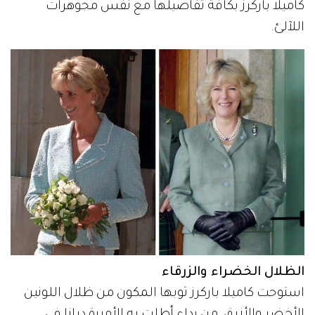
كاميلا باركرز بكافة تفاصيلها مع نفس مجوهرات
اللآلئ.
الظلال الخضراء والزرقاء
استوحت كاميلا باركرز ثوبها المكون من ظلال اللونين
الأخضر والأزرق، من رداء أطلت به الأميرة ديانا في