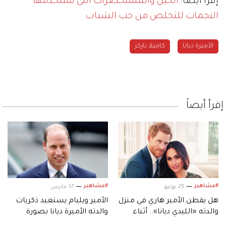
إقرأ أيضاً:
الحيل والمستحضرات التي تستخدمها
النجمات للتخلص من حب الشباب
الأميرة ديانا
كاميلا باركر
إقرأ أيضاً
#مشاهير
#مشاهير
25 يونيو
17 مارس
هل يقطن الأمير هاري في منزل
الأمير ويليام يستعيد ذكريات
والدته «الليدي ديانا».. أثناء
والدته الأميرة ديانا بصورة
زيارته بريطانيا؟
نادرة.. في «عيد الأم»