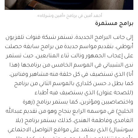
أحمد أمين في برنامج «أمين وشركاه».
برامج مستمرة
إلى جانب البرامج الجديدة، تستمر شبكة قنوات تلفزيون
أبوظبي، بتقديم مواسم جديدة من برامج سابقة حصلت
على إعجاب الجمهور ونالت ثناء المتابعين، حيث تستمر
ندى الشيباني في الموسم الخامس من برنامجها (هذا
أنا) الذي تستضيف في كل حلقة منه مشاهير وفنانين،
كما يطل د.حسن كلداري بالموسم الثاني من برنامج
(للصحة عنوان) الذي يستضيف فيه أطباء
واختصاصيين ومؤثرين، كما يستمر برنامج (زهرة
الخليج) في موسمه الرابع بنجاح وهو من تقديم عبدالله
الغامدي وفاطمة الهندي، كذلك يستمر برنامج (يلا
سوشيال) الذي يعتمد على مواقع التواصل الاجتماعي