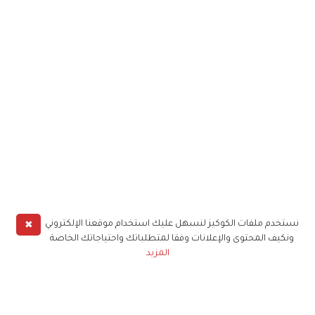
✖
نستخدم ملفات الكوكيز لنسهل عليك استخدام موقعنا الإلكتروني
ونكيف المحتوى والإعلانات وفقا لمتطلباتك واحتياجاتك الخاصة
المزيد