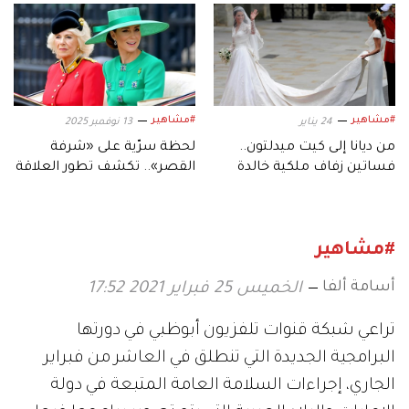
#مشاهير
#مشاهير
24 يناير
13 نوفمبر 2025
من ديانا إلى كيت ميدلتون..
لحظة سرّية على «شرفة
فساتين زفاف ملكية خالدة
القصر».. تكشف تطور العلاقة
صنعت التاريخ
بين كيت ميدلتون وكاميلا
#مشاهير
أسامة ألفا
الخميس 25 فبراير 2021 17:52
تراعي شبكة قنوات تلفزيون أبوظبي في دورتها
البرامجية الجديدة التي تنطلق في العاشر من فبراير
الجاري، إجراءات السلامة العامة المتبعة في دولة