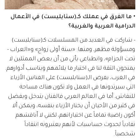
• ما الفرق في عملك كـ(ستايليست) في الأعمال
الدرامية العربية والغربية؟
- شاركت في العديد من المسلسلات كـ(ستايليست)
ومسؤولة مظهر، ومنها: «سنة أولى زواج» و«العراب -
تحت الحزام»، وانطباعي يأتي من أن بعض الممثلين لا
يمنحون الثقة لنا في اختيار ما يلائمهم ويناسب أدوارهم.
في الغرب، يفرض الـ(ستايليست) على الفنانين الأزياء
التي سيرتدونها في العمل ولا تكون هناك مساحة
للنقاش، أما في العالم العربي فالفنان يتدخل ويفضل
في كثير من الأحيان أن يختار الأزياء بنفسه، ويمكن ألا
أكون راضية تماماً عن اختياراتهم، لكنني لا أناقشهم
تفادياً لحدوث حساسيات لأنهم يعتبرونه انتقاداً
شخصياً.