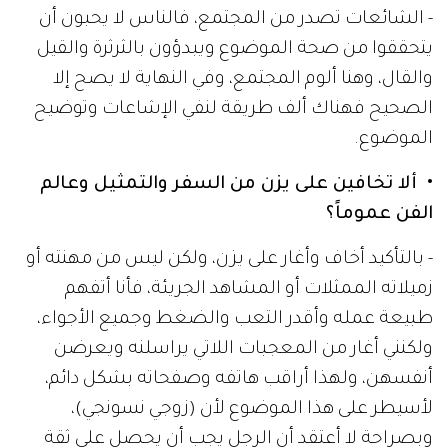
- الشائعات تصدر من المجتمع، فالناس لا يحبون أن
يتحققوا من صحة الموضوع ويبدؤون بالثرثرة والقيل
والقال، وهنا ألوم المجتمع، وفي النهاية لا يصح إلا
الصحيح فهناك ألف طريقة لنفي الإشاعات وتوضيح
الموضوع.
• ألا تخافين على يزن من السفر والتمثيل وعالم
الفن عموماً؟
- بالتأكيد أخاف وأغار على يزن، ولكن ليس من مهنته أو
زميلاته الممثلات أو المشاهد الجريئة، فأنا أتفهم
طبيعة عمله وأقدر التعب والضغط وجميع الأجواء،
ولكنني أغار من المعجبات اللاتي يراسلنه ويعرضن
أنفسهن، ولهذا أراقب هاتفه وصفحاته بشكل دائم،
لأسيطر على هذا الموضوع لأن (زوجي نسونجي)،
وبصراحة لا أعتقد أن الرجل يجب أن يحصل على ثقة