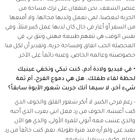
عنصر الشغف، نحن متفقان على ترك مساحة من
الحرية لبعضنا، لمى تعمل ولديها مجالها، ولا أمنعها
من السفر أو أغار في حال كان لديها عمل كبير مثلاً، وفي
نفس الوقت هي تتفهم طبيعة مهنتي وتثق بي، في
المحصلة الحب اتفاق ومساحة حرية، وتقدير أن لكل منا
خصوصيته وعالمه الخاص، وعينه دائماً على الآخر.
• في فيديو ولادة آدم، كنت تبكي وتخفي عينيك
لحظة لقاء طفلك. هل هي دموع الفرح، أم ثمة
شيء آخر، لا سيما أنك جربت شعور الأبوة سابقاً؟
- رغم فرحي الكبير، لا أنكر شعور القلق والخوف الذي
كنت أعيشه، الخوف من رد فعل ابني يعرب الذي أحبه
والذي عشت معه أبوتي للمرة الأولى، والذي هو الآن
بعيد عني ولم أره منذ فترة طويلة، نعم، كنت خائفاً من رد