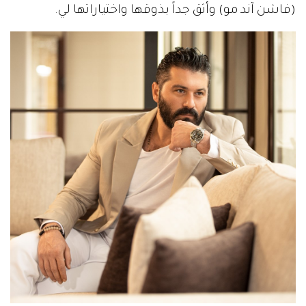
(فاشن آند مو) وأثق جداً بذوقها واختياراتها لي.