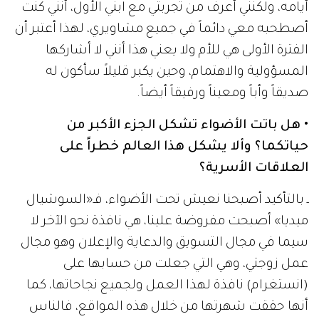
أيامه، ولكنني أعرف من تجربتي مع ابني الأول، أنني كنت
أصطحبه معي دائماً في جميع مشاويري، لهذا أعتبر أن
الفترة الأولى هي للأم ولا يعني هذا أنني لا أشاركها
المسؤولية والاهتمام، وحين يكبر قليلاً سأكون له
صديقاً وأباً ومعيناً ورفيقاً أيضاً.
• هل باتت الأضواء تشكل الجزء الأكبر من
حياتكما؟ وألا يشكل هذا العالم خطراً على
العلاقات الأسرية؟
ـ بالتأكيد أصبحنا نعيش تحت الأضواء، فـ«السوشيال
ميديا» أصبحت مفروضة علينا، هي نافذة نحو الآخر لا
سيما في مجال التسويق والدعاية والإعلان وهو مجال
عمل زوجتي، وهي التي جعلت من حسابها على
(انستغرام) نافذة لهذا العمل ولجميع نجاحاتها، كما
أنها حققت شهرتها من خلال هذه المواقع، فالناس