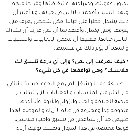
يحبون عفويتها وصراحتها وشفافيتها وقربها منهم،
ولهذا السبب أقحمت الناس في حياتها، ولا أعتبر أن
ذلك يشكل خطراً على حياتنا، فكل شخص يعرف متى
يتوقف ومتى يكمل، وأعتقد بما أن لمى قررت أن تشارك
الناس حياتها، فعليها أن تتحمل الإيجابيات والسلبيات
والمهم ألا يؤثر ذلك في نفسيتها.
• كيف تعرفت إلى لمى؟ وإلى أي درجة تنسق لك
ملابسك؟ وهل توافقها في كل شيء؟
- لطبيعة عملنا وشغل لمى مع النجوم، حيث كنا نلتقي
في الكثير من المناسبات والفعاليات التي شكلت لي
فرصة للعلاقة والحب والزواج والأبوة. وأنا أجدها
متذوقة جداً ومحترفة في عالم الأزياء والموضة، لهذا
طبيعي جداً أن تساعدني في تنسيق واختيار ملابسي،
كونها مختصة في هذا المجال وتمتلك بوتيك أزياء