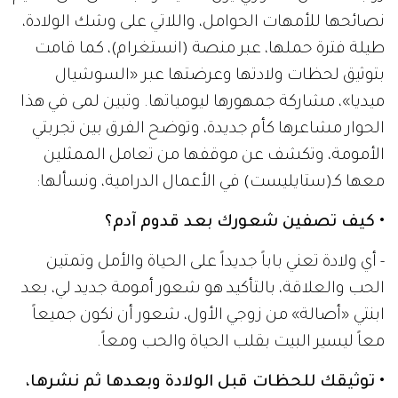
نصائحها للأمهات الحوامل، واللاتي على وشك الولادة،
طيلة فترة حملها، عبر منصة (انستغرام)، كما قامت
بتوثيق لحظات ولادتها وعرضتها عبر «السوشيال
ميديا»، مشاركة جمهورها ليومياتها. وتبين لمى في هذا
الحوار مشاعرها كأم جديدة، وتوضح الفرق بين تجربتي
الأمومة، وتكشف عن موقفها من تعامل الممثلين
معها كـ(ستايليست) في الأعمال الدرامية، ونسألها:
• كيف تصفين شعورك بعد قدوم آدم؟
- أي ولادة تعني باباً جديداً على الحياة والأمل وتمتين
الحب والعلاقة، بالتأكيد هو شعور أمومة جديد لي، بعد
ابنتي «أصالة» من زوجي الأول، شعور أن نكون جميعاً
معاً ليسير البيت بقلب الحياة والحب ومعاً.
• توثيقك للحظات قبل الولادة وبعدها ثم نشرها،