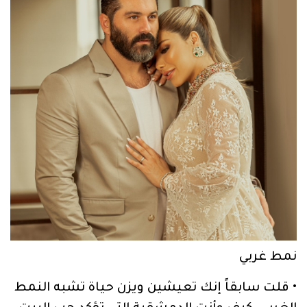
نمط غربي
• قلت سابقاً إنك تعيشين ويزن حياة تشبه النمط