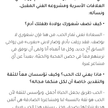
العلاقات الأسرية ومشروعه الفني المقبل،
ونسأله:
• كيف تصف شعورك بولادة طفلك آدم؟
- السعادة تعني ثمار الحب، من هنا فإن شعوري لا
يوصف، فقد رزقت بآدم، وصار لابني «يعرب» من زواجي
السابق أخ جديد، وكل ما أتمناه أنا ولمى أن نوفق في
تربيتهم معاً في حضن المحبة والحنيّة، بعيداً عن أي
مشاعر غيرة.
• ماذا يعني لك الحب؟ وكيف تؤسسان معاً للثقة
والتقدير، خاصة أن لكل منكما مجاله؟
- الحب طريق يجعل الحياة أجمل، ويؤسس للثقة لأن
الحب هو ثقة بالنسبة لنا ومشاعرنا الصادقة هي أثمن
هدية نتبادلها بصدق، وحتى يستمر هذا الحب ويبقى