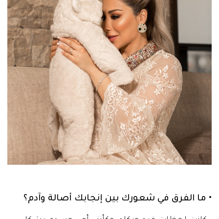
• ما الفرق في شعورك بين إنجابك أصالة وآدم؟