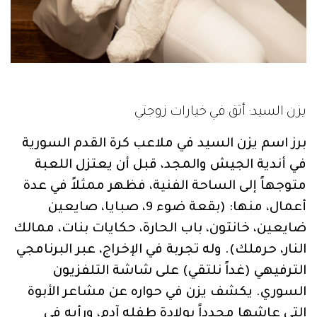
يزن السيد: أثق في خيارات زوجتي
برز اسم يزن السيد في ملاعب كرة القدم السورية
في أندية الجيش والمجد، قبل أن يعتزل اللعبة
متوجهاً إلى الساحة الفنية، فظهر ممثلاً في عدة
أعمال، منها: (بقعة ضوء 9، صبايا، صايعين
ضايعين، خانتون، باب الحارة، حكايات بنات، ممالك
النار، حرملك). وله تجربة في الإخراج، عبر البرنامجي
الترفيهي (غداً نلتقي) على شاشة التلفزيون
السوري. يكشف يزن في حواره عن مشاعر الأبوة
التي عاشها مجدداً بولادة طفله آدم، ورأيه في