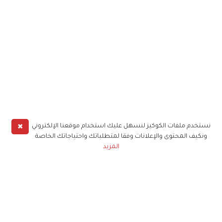
✖
نستخدم ملفات الكوكيز لنسهل عليك استخدام موقعنا الإلكتروني
ونكيف المحتوى والإعلانات وفقا لمتطلباتك واحتياجاتك الخاصة
المزيد
حملوا تطبيق
زهرة الخليج