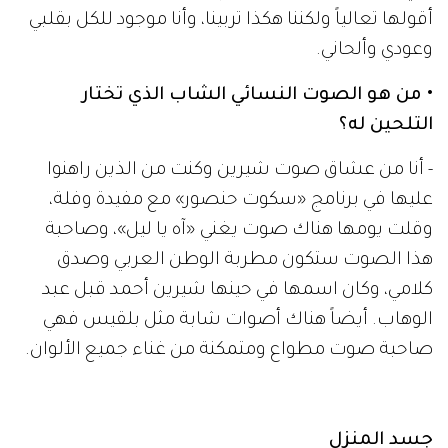
أقولها تعالياً ولكننا هكذا تربينا، وأنا موجود للكل بقلبي
وعودي وألحاني.
• من هو الصوت النسائي الشاب الذي تختار
التلحين له؟
- أنا من عشاق صوت شيرين وكنت من الذين راهنوا
عليها في برنامج «سكوت حنصور» مع مفيدة وفلة،
وقلت يومها هناك صوت يغني «آه يا ليل»، وصاحبة
هذا الصوت ستكون مطربة الوطن العربي وصدق
كلامي، وكان اسمها في حينها شيرين أحمد قبل عبد
الوهاب. أيضاً هناك أصوات شابة مثل بلقيس فهي
صاحبة صوت مطواع ومتمكنة من غناء جميع الألوان.
جسد المنزل