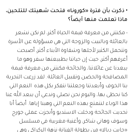
• ذكرت بأن فترة «كورونا» فتحت شهيتك للتلحين،
ماذا تعلمت منها أيضاً؟
- مكنتني من معرفة قيمة الحياة أكثر، لم نكن نشعر
بالعائلة وبالبيت والزوجة التي هي مسؤولة عن الأسرة
وتتحمل الكثير لأجلها وشقاوة الأبناء أكثر، أصبحت
أعرفهم أكثر، حيث إن حياتنا بطبيعتها سفر وهو ما
يبعدنا عن عائلاتنا، والجائحة مكنتني من معرفة قيمة
المصافحة والحضن وتقبيل العائلة. لقد زرعت التجربة
بنا الخوف وأبعدتنا وجعلتنا نتفكر بكل هذه النعم التي
كنا نحظى بها، واليوم نحن نصلي وندعي أن يبعد الله عنا
هذا الوباء لنتمتع بهذه النعم التي وهبنا إياها. أيضاً أنا
تحديت الجائحة ودخلت الاستديو وأنجزت عملي جورج
وسوف وهاني شاكر، وأغنية مغربية في مسلسل
«جابت ديالا» من بطولة الفنانة نزهة الركراكي وهي