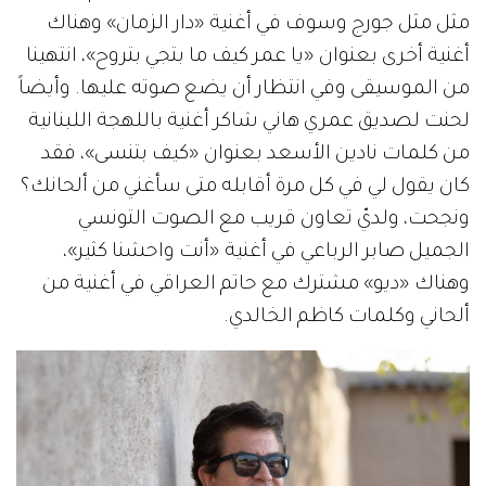
مثل مثل جورج وسوف في أغنية «دار الزمان» وهناك
أغنية أخرى بعنوان «يا عمر كيف ما بتجي بتروح»، انتهينا
من الموسيقى وفي انتظار أن يضع صوته عليها. وأيضاً
لحنت لصديق عمري هاني شاكر أغنية باللهجة اللبنانية
من كلمات نادين الأسعد بعنوان «كيف بتنسى»، فقد
كان يقول لي في كل مرة أقابله متى سأغني من ألحانك؟
ونجحت، ولديّ تعاون قريب مع الصوت التونسي
الجميل صابر الرباعي في أغنية «أنت واحشنا كثير»،
وهناك «ديو» مشترك مع حاتم العراقي في أغنية من
ألحاني وكلمات كاظم الخالدي.