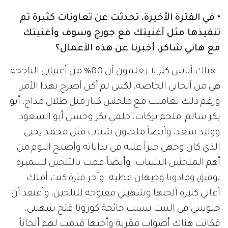
• في الفترة الأخيرة، تحدثت عن تعاونات كثيرة تم
تنفيذها مثل أغنيتك مع جورج وسوف وأغنيتك
مع هاني شاكر، أخبرنا عن هذه الأعمال؟
- هناك أناس كثر لا يعلمون أن 80% من أغنياتي الناجحة
هي من ألحاني الخاصة، لكنني لم أكن أصرح بهذا الأمر،
ورغم ذلك تعاملت مع ملحنين كبار مثل طلال مداح، أبو
بكر سالم، ملحم بركات، حلمي بكر وحسن أبو السعود
ووليد سعد، وأيضاً ملحنون شباب مثل محمد يحيى
الذي كان وجهي خيراً عليه في بداياته وأصبح اليوم من
أهم الملحنين الشباب. وأيضاً قمت بالتلحين لسميرة
توفيق ومادونا وجيهان عطية. وآخر فترة كنت أملك
أغاني كثيرة ألحنها وشهيتي مفتوحة للتلحين، وأعتقد أن
جلوسي في البيت بسبب جائحة كورونا فتح شهيتي،
فكانت هناك أصوات مقربة وأحبها قدمت لهم ألحاناً