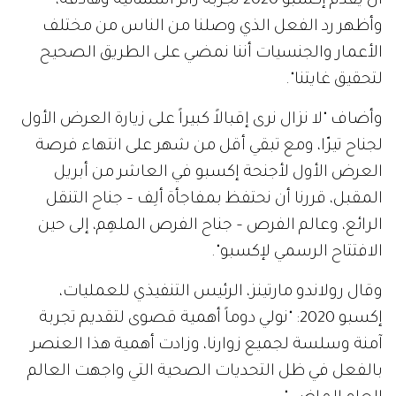
أن يقدم إكسبو 2020 تجربة زائر استثنائية وهادفة،
وأظهر رد الفعل الذي وصلنا من الناس من مختلف
الأعمار والجنسيات أننا نمضي على الطريق الصحيح
لتحقيق غايتنا".
وأضاف "لا نزال نرى إقبالاً كبيراً على زيارة العرض الأول
لجناح تيرّا، ومع تبقي أقل من شهر على انتهاء فرصة
العرض الأول لأجنحة إكسبو في العاشر من أبريل
المقبل، قررنا أن نحتفظ بمفاجأة ألِف – جناح التنقل
الرائع، وعالم الفرص – جناح الفرص الملهِم، إلى حين
الافتتاح الرسمي لإكسبو".
وقال رولاندو مارتينز، الرئيس التنفيذي للعمليات،
إكسبو 2020: "نولي دوماً أهمية قصوى لتقديم تجربة
آمنة وسلسة لجميع زوارنا، وزادت أهمية هذا العنصر
بالفعل في ظل التحديات الصحية التي واجهت العالم