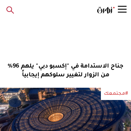
جناح الاستدامة في "إكسبو دبي" يلهم 96%
من الزوار لتغيير سلوكهم إيجابياً
#مجتمعك