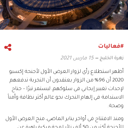
#فعاليات
زهرة الخليج
15 مارس 2021
أظهر استطلاع رأي لزوار العرض الأول لأجنحة إكسبو
2020 أن 96% من الزوار يعتقدون أن التجربة تدفعهم
لإحداث تغيير إيجابي في سلوكهم، ليستمر تيرّا – جناح
الاستدامة في إلهام التحرك نحو عالم أكثر نظافة وأمناً
وصحة.
ومنذ الافتتاح في أواخر يناير الماضي، منح العرض الأول
للأجنحة أكثر من 50 ألف زائر لمحة مبكرة باهرة عن