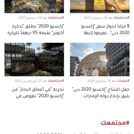
#مجتمعك
#مجتمعك
24 سبتمبر 2021
23 سبتمبر 2021
8 مزايا لجواز سفر "إكسبو
"إكسبو 2020" يطلق "تذكرة
2020 دبي".. تعرفوا إليها
أكتوبر" بقيمة 95 درهماً للزيارة
طيلة الشهر
#منوعات
#مجتمعك
19 سبتمبر 2021
31 أغسطس 2021
حفل افتتاح "إكسبو 2020 دبي"
تجربة "في أعماق البحار" من
يليق بإنجاز دولة الإمارات
"إكسبو 2020" تغوص في
التاريخي في جمع العالم
العالم الأزرق
#مجتمعك