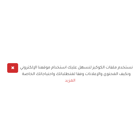
✖
نستخدم ملفات الكوكيز لنسهل عليك استخدام موقعنا الإلكتروني
ونكيف المحتوى والإعلانات وفقا لمتطلباتك واحتياجاتك الخاصة
المزيد
حملوا تطبيق
زهرة الخليج