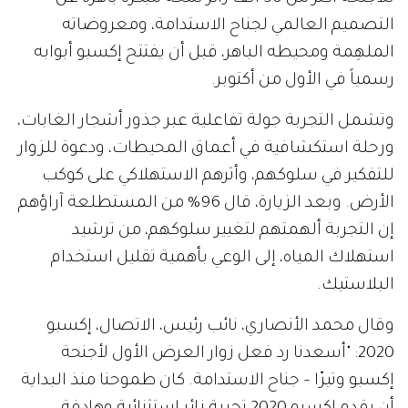
التصميم العالمي لجناح الاستدامة، ومعروضاته
الملهِمة ومحيطه الباهر، قبل أن يفتتح إكسبو أبوابه
رسمياً في الأول من أكتوبر.
وتشمل التجربة جولة تفاعلية عبر جذور أشجار الغابات،
ورحلة استكشافية في أعماق المحيطات، ودعوة للزوار
للتفكير في سلوكهم، وأثرهم الاستهلاكي على كوكب
الأرض. وبعد الزيارة، قال 96% من المستطلعة آراؤهم
إن التجربة ألهمتهم لتغيير سلوكهم، من ترشيد
استهلاك المياه، إلى الوعي بأهمية تقليل استخدام
البلاستيك.
وقال محمد الأنصاري، نائب رئيس، الاتصال، إكسبو
2020: "أسعدنا رد فعل زوار العرض الأول لأجنحة
إكسبو وتيرّا – جناح الاستدامة. كان طموحنا منذ البداية