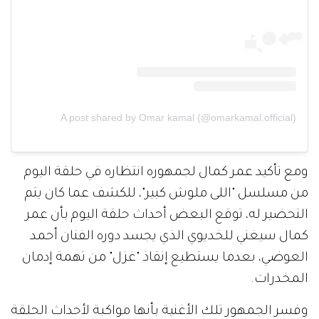
A post shared by Omar kamal (@omarkamal.official)
ومع تأكيد عمر كمال لجمهوره انتظاره في حلقة اليوم
من مسلسل "اللى ملوش كبير"، للكشف عما كان يتم
التحضير له، توقع البعض أحداث حلقة اليوم بأن عمر
كمال سيغني للخديوي الذي يجسد دوره الفنان أحمد
العوضي، بعدما يستطيع إنقاذ "غزل" من تهمة إدمان
المخدرات.
وفسر الجمهور تلك الأغنية بأنها مواكبة لأحداث الحلقة