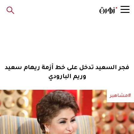
فجر السعيد تدخل على خط أزمة ريهام سعيد
وريم البارودي
#مشاهير