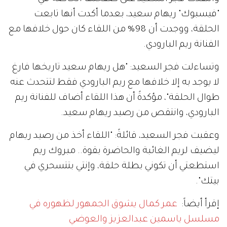
"فيسبوك" ريهام سعيد، بعدما أكدت أنها تابعت
الحلقة، ووجدت أن 98% من اللقاء كان حول خلافها مع
الفنانة ريم البارودي.
وتساءلت فجر السعيد: "هل ريهام سعيد تاريخها فارغ
لا يوجد به إلا خلافها مع ريم البارودي فقط لتتحدث عنه
طوال الحلقة"، مؤكدةً أن هذا اللقاء أضاف للفنانة ريم
البارودي، وانتقص من رصيد ريهام سعيد.
وعقبت فجر السعيد، قائلةً: "اللقاء أخذ من رصيد ريهام
ليضيف لريم الغائبة والحاضرة بقوة.. مبروك ريم
استطعتي أن تكوني بطلة حلقة، وإنتي بتتسحري في
بيتك".
إقرأ أيضاً:
عمر كمال يشوق الجمهور لظهوره في
مسلسل ياسمين عبدالعزيز والعوضي