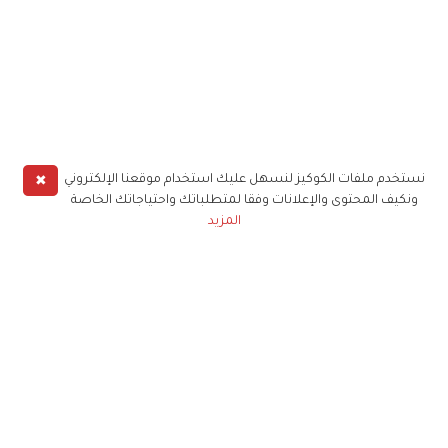
✖
نستخدم ملفات الكوكيز لنسهل عليك استخدام موقعنا الإلكتروني
ونكيف المحتوى والإعلانات وفقا لمتطلباتك واحتياجاتك الخاصة
المزيد
حملوا تطبيق
زهرة الخليج