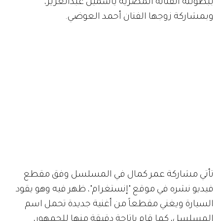
ببطولته الفنانة المصرية ياسمين عبدالعزيز،
وبمشاركة زوجها الفنان أحمد العوضي.
تأتي مشاركة عمر كمال في المسلسل وفق مقطع
فيديو نشره في موقع "إنستغرام"، ظهر فيه وهو يقود
السيارة ويغني مقطعاً من أغنية جديدة تحمل اسم
المسلسل، كما قام بإتاحة دقيقة منها للجمهور،