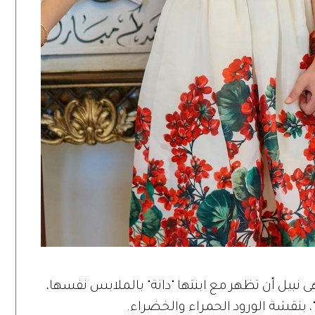
هى نبيل أن تظهر مع ابنتها "دانة" بالملابس نفسها،
، بنقشة الورود الحمراء والخضراء.