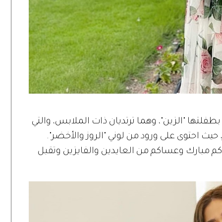
فلتها "الزين"، وهما ترتديان ذات الملابس، والتي
حيث احتوى على ورود من لوني "الروز والأخضر".
كم مبارك وعساكم من العايدين والفايزين وتقبل