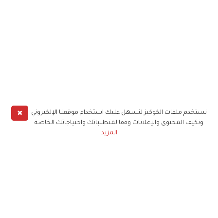
✖
نستخدم ملفات الكوكيز لنسهل عليك استخدام موقعنا الإلكتروني
ونكيف المحتوى والإعلانات وفقا لمتطلباتك واحتياجاتك الخاصة
المزيد
حملوا تطبيق
زهرة الخليج