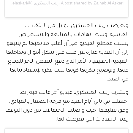
A post shared by Zainab Al Askari زينب العسكري (@z.elaskari)
وتعرضت زينب العسكري، لوابل من الانتقادات
القاسية، وسط اتهامات بالمبالغة والاستعراض
بسبب مقطع الفيديو، غير أن أغلب متابعيها لم ينتبهوا
إلى أن الهدية عبارة عن علب على شكل أموال وبداخلها
العيدية الحقيقية، الأمر الذي دفع البعض الآخر للدفاع
عنها، وتوضيح فكرتها كونها تبنت فكرة لإسعاد بناتها
في العيد.
ونشرت زينب العسكري، فيديو آخر قالت فيه إنها
احتفلت في ثاني أيام العيد مع فرحة الصغار بالعيادي،
وفق تعليقها، حيث واصلت الاحتفالات من دون التوقف
رغم الانتقادات التي تعرضت لها.