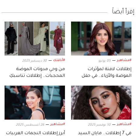
إقرأ أيضاً
#مشاهير
#أناقتك
05 يونيو
30 ديسمبر 2025
إطلالات لافتة لمؤثرات
من وحي مدونات الموضة
الموضة والأزياء.. في حفل
المحجبات.. إطلالات تناسبكِ
خطوبة «سيدرا بيوتي»
في ليلة رأس السنة
#مشاهير
#مشاهير
10 نوفمبر 2025
26 أغسطس 2025
في 7 إطلالات.. مايان السيد
أبرز إطلالات النجمات العربيات