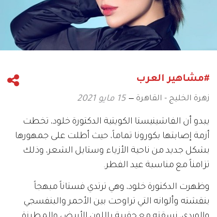
#مشاهير العرب
زهرة الخليج - القاهرة
15 مايو 2021
يبدو أن الفاشينيستا الكويتية الدكتورة خلود، تخطت
أزمة إصابتها بكورونا تماماً، حيث أطلت على جمهورها
بشكل جديد من ناحية الأزياء وستايل الشعر، وذلك
تزامناً مع مناسبة عيد الفطر.
وظهرت الدكتورة خلود، وهي ترتدي فستاناً مبهجاً
بنقشته وألوانه التي تراوحت بين الأحمر والبنفسجي
والوردي، نسقته مع حقيبة باللون الأبيض والمطرزة