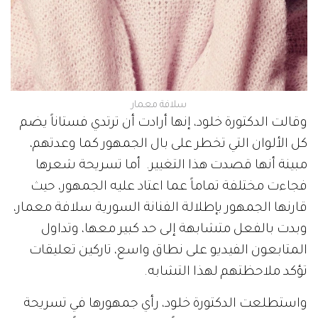
سلافة معمار
وقالت الدكتورة خلود، إنها أرادت أن ترتدي فستاناً يضم
كل الألوان التي تخطر على بال الجمهور كما وعدتهم،
مبينة أنها قصدت هذا التغيير. أما تسريحة شعرها
فجاءت مختلفة تماماً عما اعتاد عليه الجمهور، حيث
قارنها الجمهور بإطلالة الفنانة السورية سلافة معمار،
وبدت بالفعل متشابهة إلى حد كبير معها، وتداول
المتابعون الفيديو على نطاق واسع، تاركين تعليقات
تؤكد ملاحظتهم لهذا التشابه.
واستطلعت الدكتورة خلود، رأي جمهورها في تسريحة