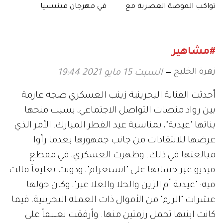
تواكب الموضة العصرية مع
في مهرجان فينيسيا
الأناقة الأنثوية
السينمائي على مر السنين
#مشاهير
زهرة الخليج
السبت 15 مايو 2021 19:44
أحدثت الفنانة البحرينية زينب العسكري ضجة عارمة
بين رواد منصات التواصل الاجتماعي، بسبب منحها
بناتها "عيدية"، بمناسبة عيد الفطر المبارك، الأمر الذي
عرضها للانتقادات من جانب جمهورها بعدما رأوا
مبالغتها في ذلك. وظهرت العسكري، في مقطع
فيديو عبر حسابها على "انستغرام"، ودونت تعليقاً قالت
فيه: "عيدية أم الزين والحلا والغلا غير"، وكان حولها
عشرات "الرزم" من الأموال ذات العملة البحرينية، فيما
كانت ابنتها تحمل رزمتين منها. وأرفقت تعليقاً على