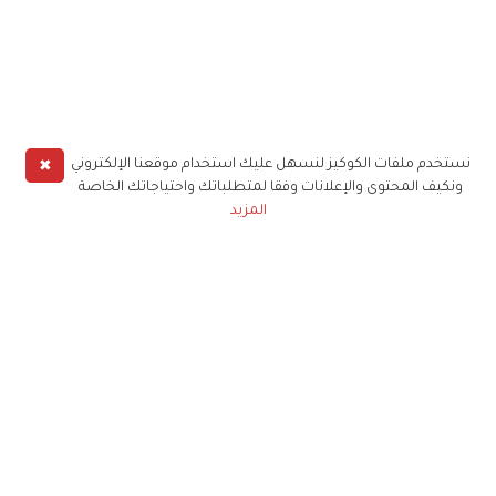
✖
نستخدم ملفات الكوكيز لنسهل عليك استخدام موقعنا الإلكتروني
ونكيف المحتوى والإعلانات وفقا لمتطلباتك واحتياجاتك الخاصة
المزيد
حملوا تطبيق
زهرة الخليج