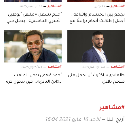
#مشاهير
#مشاهير
19 يناير
17 ديسمبر 2025
تجمع بين الاحتشام والأناقة..
أحلام تُشعل «ملتقى أبوظبي
أجمل إطلالات أنغام تزامنًا مع
الأسري الخامس».. بحفل فني
عيد ميلادها الـ53
استثنائي
#مشاهير
#مشاهير
06 ديسمبر 2025
03 أكتوبر 2025
«المايدي»: اخترتُ أن يحمل فني
أحمد فهمي يدخل الملعب
ملامح بلادي
بـ«ابن النادي».. حين تتحول كرة
القدم إلى دراما
#مشاهير
أريج البنا
الأحد 16 مايو 2021 16:04