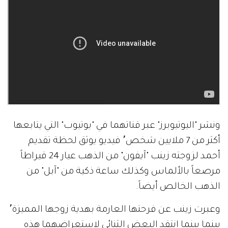
ونشر "اليوتيوبرز" عبر قناتهما في "يوتيوب" التي يتابعها
أكثر من 7 ملايين شخص٬ فيديو يوثق لحظة تقديم
أحمد لزوجته زينب "آيفون" من الذهب عيار 24 قيراطاً
مرصعاً بالألماس وكذلك ساعة ذكية من "آبل" من
الذهب الخالص أيضاً.
وعبرت زينب عن فرحتها العارمة بهدية زوجها المميزة٬
بينما بينما انتقد البعض الثنائي لاستعراضهما هذه