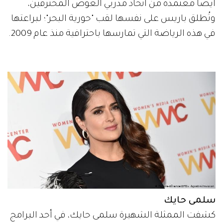
أيضاً معتمدة من اتحاد مدربي الغوص المحترفين،
وتُطلق باريس على نفسها لقب "حورية البحر"؛ لبراعتها
في هذه الرياضة التي تمارسها باحترافية منذ عام 2009.
سلمى حايك
كشفت الممثلة الشهيرة سلمى حايك، في أحد البرامج