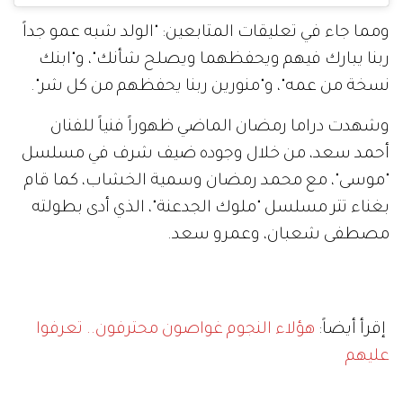
ومما جاء في تعليقات المتابعين: "الولد شبه عمو جداً
ربنا يبارك فيهم ويحفظهما ويصلح شأنك"، و"ابنك
نسخة من عمه"، و"منورين ربنا يحفظهم من كل شر".
وشهدت دراما رمضان الماضي ظهوراً فنياً للفنان
أحمد سعد، من خلال وجوده ضيف شرف في مسلسل
"موسى"، مع محمد رمضان وسمية الخشاب، كما قام
بغناء تتر مسلسل "ملوك الجدعنة"، الذي أدى بطولته
مصطفى شعبان، وعمرو سعد.
إقرأ أيضاً:
هؤلاء النجوم غواصون محترفون.. تعرفوا
عليهم