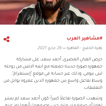
#مشاهير العرب
زهرة الخليج - القاهرة
26 مايو 2021
حرص الفنان المصري، أحمد سعد، على مشاركة
جمهوره صورة جديدة جمعته مع ابنيه الاثنين من زوجته
لبنى بيومي، وذلك عبر حسابه في موقع "إنستغرام"،
وسط تفاعل واسع بين جمهوره الذين غمروه بوابل من
التعليقات.
وشهدت الصورة تفاعلاً كبيراً؛ كون أحمد سعد لم ينشر
لهما أي صورة منذ فترة، حيث وصفهما بأنهما نور عينه