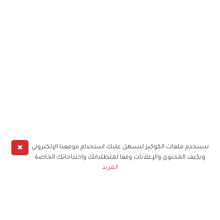
✖
نستخدم ملفات الكوكيز لنسهل عليك استخدام موقعنا الإلكتروني
ونكيف المحتوى والإعلانات وفقا لمتطلباتك واحتياجاتك الخاصة
المزيد
حملوا تطبيق