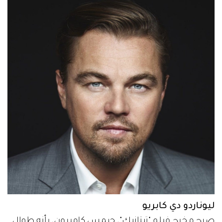
ليوناردو دي كابريو
صرح مخرج فيلم "تيتانيك"، جيمس كاميرون، بأنه طوال