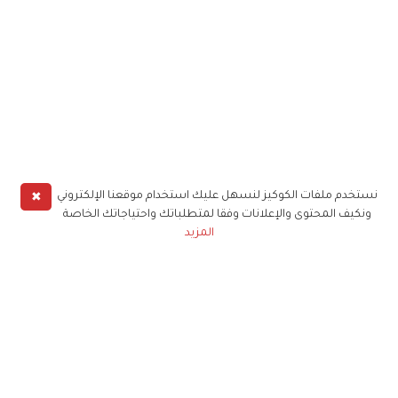
✖
نستخدم ملفات الكوكيز لنسهل عليك استخدام موقعنا الإلكتروني
ونكيف المحتوى والإعلانات وفقا لمتطلباتك واحتياجاتك الخاصة
المزيد
حملوا تطبيق
زهرة الخليج