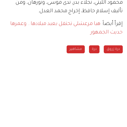
محمود الليثي، نجلاء بدر، ندى موسى، ونورهان، ومن
تأليف إسلام حافظ، إخراج محمد العدل.
إقرأ أيضاً:
هيا مرعشلي تحتفل بعيد ميلادها.. وعمرها
حديث الجمهور
درة زروق
درة
مشاهير