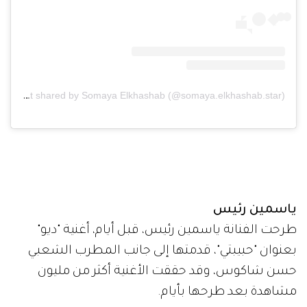
A post shared by Somaya Elkhashab (@somaya.elkhashab.star)
ياسمين رئيس
طرحت الفنانة ياسمين رئيس، قبل أيام، أغنية "ديو"
بعنوان "حبيبتي"، قدمتها إلى جانب المطرب الشعبي
حسن شاكوس، وقد حققت الأغنية أكثر من مليون
مشاهدة بعد طرحها بأيام.