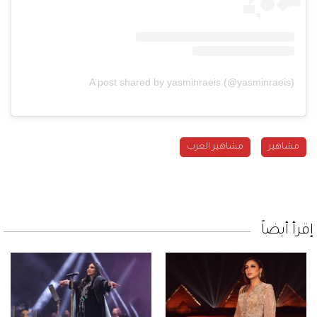
A post shared by yasminraeis (@yasminraeis)
مشاهير
مشاهير العرب
إقرأ أيضاً