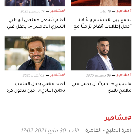
#مشاهير
#مشاهير
19 يناير
17 ديسمبر 2025
تجمع بين الاحتشام والأناقة..
أحلام تُشعل «ملتقى أبوظبي
أجمل إطلالات أنغام تزامنًا مع
الأسري الخامس».. بحفل فني
عيد ميلادها الـ53
استثنائي
#مشاهير
#مشاهير
06 ديسمبر 2025
03 أكتوبر 2025
«المايدي»: اخترتُ أن يحمل فني
أحمد فهمي يدخل الملعب
ملامح بلادي
بـ«ابن النادي».. حين تتحول كرة
القدم إلى دراما
#مشاهير
زهرة الخليج - القاهرة
الأحد 30 مايو 2021 17:02