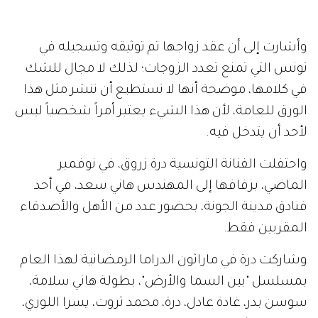
وأشارت إلى أن عقد زواجها تم توثيقه وتسجيله في
تونس التي تمنع تعدد الزوجات؛ لذلك لا مجال للشك
في كلامها، موضحة أنها لا تستطيع أن تنشر مثل هذا
الورق للعامة، لأن هذا الشيء يعتبر أمراً شخصياً ليس
لأحد أن يتدخل فيه.
واحتفلت الفنانة التونسية درة زروق، في نوفمبر
الماضي، بزفافها إلى المهندس هاني سعد، في أحد
فنادق مدينة الجونة، بحضور عدد من الأهل والأصدقاء
المقربين فقط.
وشاركت درة في ماراثون الدراما الرمضانية لهذا العام
بمسلسل "بين السما والأرض"، بطولة هاني سلامة،
سوسن بدر، غادة عادل، درة، محمد ثروت، يسرا اللوزي،