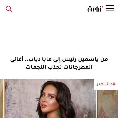
من ياسمين رئيس إلى مايا دياب.. أغاني
المهرجانات تجذب النجمات
#مشاهير