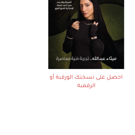
احصل على نسختك الورقية أو
الرقمية