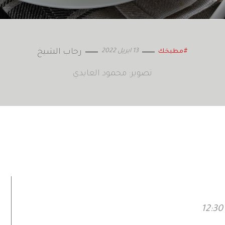
13 ابريل 2022
رحاب الشيخ
#مطبخك
تصوير: محمود العايدي