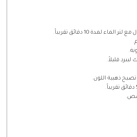
ء لمدة 10 دقائق تقريباً.
.
نة.
ليبرد قليلاً.
صبح ذهبية اللون.
مص.