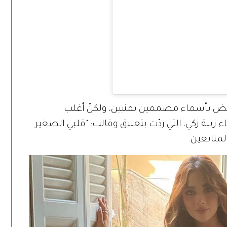
ض بأسماء مصممين يمنيين، ولكنّ أغلب
زينة زكي، التي ردّت بتعليق وقالت: "قلبي الصغير
لمتابعين.