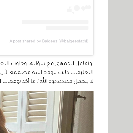
A post shared by Balqees (@balqeesfathi)
وتفاعل الجمهور مع سؤالها وجاوب البع
التعليقات كانت تتوقع اسم مصممة الأزياء 
لا يتحمل فددددددوه الله"، ما أكد توقعات ا