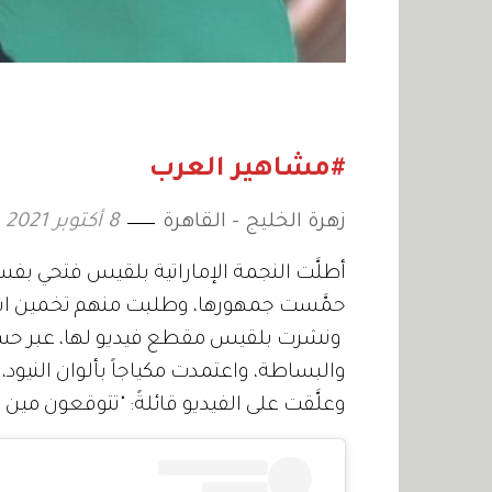
#مشاهير العرب
زهرة الخليج - القاهرة
8 أكتوبر 2021
أطلَّت النجمة الإماراتية بلقيس فتحي بفس
حمَّست جمهورها، وطلبت منهم تخمين ا
ونشرت بلقيس مقطع فيديو لها، عبر حسابها
والبساطة، واعتمدت مكياجاً بألوان النيو
وعلَّقت على الفيديو قائلةً: "تتوقعون مي