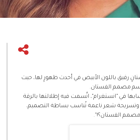
تانٍ رقيق باللون الأبيض في أحدث ظهورٍ لها، حيث
سم مصمم الفستان.
 في "انستغرام"، اتَّسمت فيه إطلالتها بالرقة
د، وتسريحة شعر ناعمة تُناسب بساطة التصميم،
ن مصمم الفستان؟!".