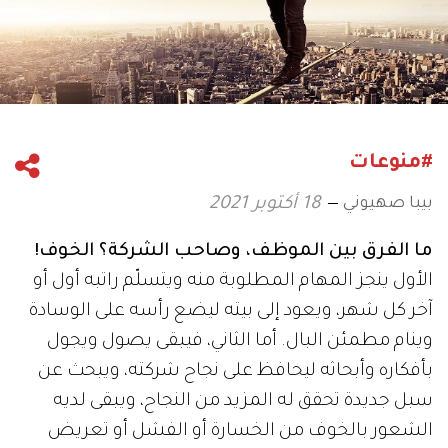
#منوعات
بيبا صهيوني
18 أكتوبر 2021
ما الفرق بين الموظف، وصاحب الشركة؟ الخوف!
الأول ينجز المهام المطلوبة منه ويتسلّم راتبه أول أو
آخر كل شهر، ويعود إلى بيته ليضع رأسه على الوسادة
وينام مطمئن البال. أما الثاني، فيبقى يصول ويجول
بأفكاره وأبحاثه ليحافظ على نجاح شركته، ويبحث عن
سبل جديدة تحقق له المزيد من النجاح، ويبقى لديه
الشعور بالخوف من الخسارة أو الفشل أو تعريض