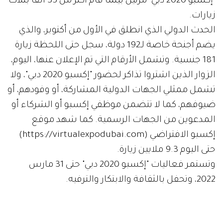
"إكسبو 2020 دبي" مرتين بينما قام أكثر من 35 ألفاً بثلاث
زيارات.
الحدث الدولي الذي انطلق في الأول من أكتوبر، والذي
يضم أجنحة خاصة لـ192 دولة، سجل حتى اللحظة زيارة
181 جنسية. وتشمل الأرقام التي تم الإعلان عنها، اليوم،
الزوار الذين اشتروا تذاكر لحضور "إكسبو 2020 دبي"، ولا
تشمل ممثلي الجهات الدولية المشاركة، أو وفودهم، أو
ضيوفهم، كما لا تتضمن موظفي إكسبو أو الشركاء أو
المدعوين من الجهات الرسمية. كما شهد موقع
إكسبو الافتراضي (https://virtualexpodubai.com)
حتى اليوم 9.3 ملايين زيارة.
وتستمر فعاليات "إكسبو 2020 دبي" حتى 31 مارس
2022، وتحفل بالثقافة والابتكار والترفيه.