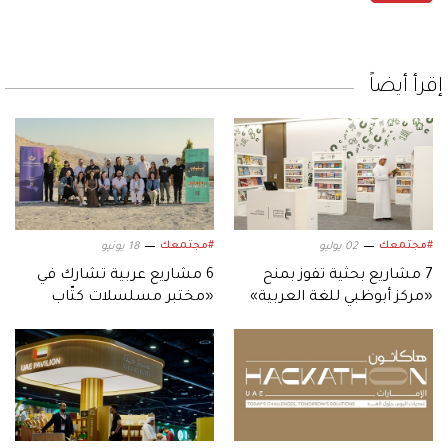
إقرأ أيضاً
#مجتمعك
#مجتمعك
02 يوليو
18 يونيو
7 مشاريع بحثية تفوز بمنح
6 مشاريع عربية تشارك في
«مركز أبوظبي للغة العربية»
«مختبر مسلسلات كتّاب
لعام 2026
السيناريو» بالأردن