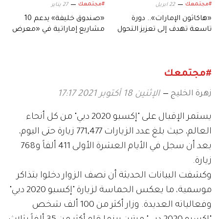
#مجتمعك
#مجتمعك
22 ابريل
27 يناير
«هاكاثون الإمارات».. دورة
«صندوق خليفة» يدعم 10
تاسعة تهدف إلى تعزيز التحول
مشاريع إماراتية في «معرض
الرقمي
جلفود 2026»
#مجتمعك
زهرة الخليج
الإثنين 18 أكتوبر 2021 17:17
يستمر الإقبال على "إكسبو 2020 دبي" من كل أنحاء
العالم، حيث بلغ عدد الزيارات 771,477 زيارة حتى اليوم،
بعد أن سجل في الأيام العشرة الأولى 411 ألفاً و768
زيارة.
وكشفت البيانات الحديثة أن نصف الزوار دخلوا بتذاكر
موسمية، ما يعكس الحماسة لزيارة "إكسبو 2020 دبي"
وفعالياته العديدة. وزار أكثر من 100 ألف شخص