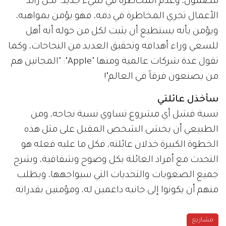
مضمون، وعدم المخاطرة في شيء جديد. لكن رائد
الأعمال تجري المخاطرة في دمه، فهو يؤمن بمواهبه،
ويؤمن بأنه يستطيع أن يثبت لكل من حوله أنه أهل
للسعي وراء أهدافه وتحقيق العديد من النجاحات، وكما
تقول عدة شركات عالمية ومنها "Apple": "المجانين هم
من يصنعون فرقاً في العالم"!
سأخذل عائلتي
نسبة فشل أي مشروع تساوي نسبة نجاحه، ومن
الطبيعي أن يخشى الشخص المقبل على مثل هذه
الخطوة الكبيرة خذلان عائلته، فكل ما عليه فعله هو
التحدث مع أفراد العائلة بكل وضوح وشفافية، وشرح
جميع الصعوبات والتحديات التي سيواجهها، ويطلب
منهم أن يكونوا إلى جانبه داعمين له، ومؤمنين بقدراته.
مشاريع