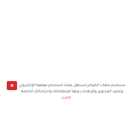
✖
نستخدم ملفات الكوكيز لنسهل عليك استخدام موقعنا الإلكتروني
ونكيف المحتوى والإعلانات وفقا لمتطلباتك واحتياجاتك الخاصة
المزيد
حملوا تطبيق