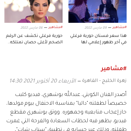
#مشاهير
#مشاهير
09 مارس 2022
06 مارس 2022
هذا سعر فستان حورية فرغلي
حورية فرغلي تكشف عن الرقم
في آخر ظهور إعلامي لها
الضخم لأغلى حصان تمتلكه..
وتعرضها للأذى على يد
شقيقتها
#مشاهير
زهرة الخليج - القاهرة
الأربعاء 20 أكتوبر 2021 14:30
أصدر الفنان الكويتي، عبدالله بوشهري، فيديو كليب
خصيصاً لطفلته "داليا" بمناسبة الاحتفال بيوم مولدها،
حاز إعجاب متابعيه وجمهوره. ووثق بوشهري مقطع
فيديو، يظهر فيه لحظات السعادة والفرحة التي غمرت
طفلته، وذلك عبر حسابه في تطبيق "سناب شات"،