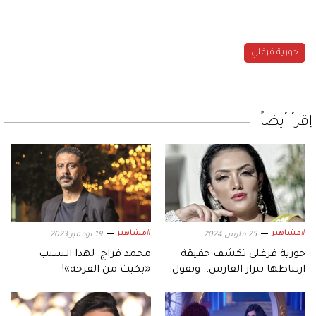
حورية فرغلي
إقرأ أيضاً
#مشاهير
#مشاهير
25 مارس 2024
19 نوفمبر 2023
حورية فرغلي تكشف حقيقة
محمد فراج: لهذا السبب
ارتباطها بنزار الفارس.. وتقول:
«بكيت من الفرحة»!
خطيبي مات