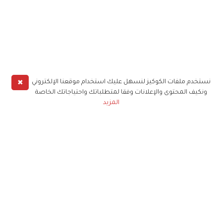
✖
نستخدم ملفات الكوكيز لنسهل عليك استخدام موقعنا الإلكتروني
ونكيف المحتوى والإعلانات وفقا لمتطلباتك واحتياجاتك الخاصة
المزيد
بعدها ذكر الفنان الكويتي جمهوره بمقطع فيديو بثه قبل يومين عبر "سناب
شات"، وأظهر فيه مراحل استعداده لتصوير الفيديو كليب الخاص بطفلته
"داليا". ونشر الفيديو كليب الذي أصدره خصيصاً لابنته، وظهرت فيه طفلته
وهي ترتدي مجموعة كبيرة من فساتين أميرات "ديزني"، حيث جسدت
شخصية "الأميرة سندريلا" باحترافية وإتقان شديدين، كما جسدت
شخصية "أميرة الثلج"، وأختها "آنا".