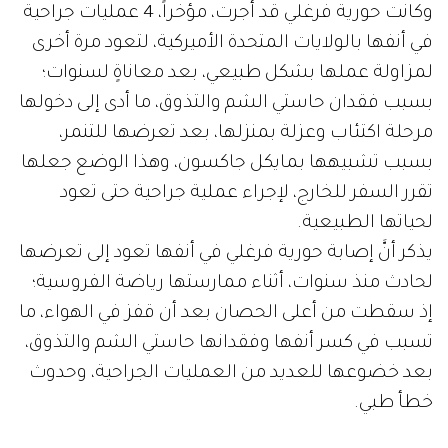
وكانت حورية فرغلي قد أجرت، مؤخراً، 4 عمليات جراحية
في أنفها بالولايات المتحدة الأميركية، لتعود مرة أخرى
لمزاولة عملها بشكل طبيعي، بعد معاناةٍ لسنوات؛
بسبب فقدان حاستي الشم والتذوق، ما أدى إلى دخولها
مرحلة اكتئاب وعزلة بمنزلها، بعد تعرضها للتنمر،
بسبب تشبيهها بمايكل جاكسون، وهذا الوضع جعلها
تقرر السفر للخارج، لإجراء عملية جراحية حتى تعود
لحياتها الطبيعية.
يذكر أنَّ إصابة حورية فرغلي في أنفها تعود إلى تعرضها
لحادث منذ سنوات، أثناء ممارستها رياضة الفروسية؛
إذ سقطت من أعلى الحصان بعد أن قفز في الهواء، ما
تسبب في كسر أنفها وفقدانها حاستي الشم والتذوق،
بعد خضوعها للعديد من العمليات الجراحية، وحدوث
خطأ طبي.