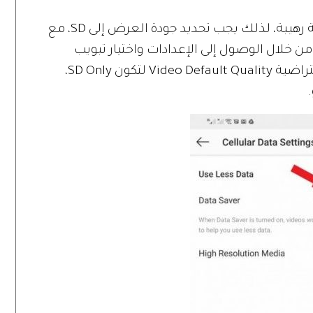
تستهلك مقاطع "فيسبوك" الباقة بسرعة رهيبة، لذلك يجب تحديد جودة العرض إلى SD، مع
ن خلال الوصول إلى الإعدادات واختيار تبويب
"فيديو" Videos، ثم اختيار جودة الفيديو الافتراضية Video Default Quality لتكون SD Only،