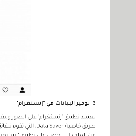
3. توفير البيانات في "إنستغرام"
يعتمد تطبيق "إنستغرام" على الصور ومقا
طريق خاصية Data Saver
من الملف الشخصي على تطبيق "إنستغرام"، و