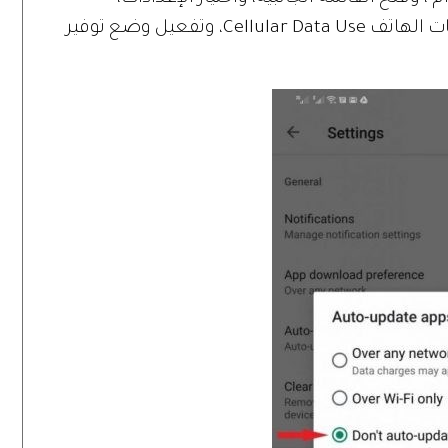
والضغط على "الحساب" Account، ثم بيانات الهاتف Cellular Data Use، وتفعيل وضع توفير