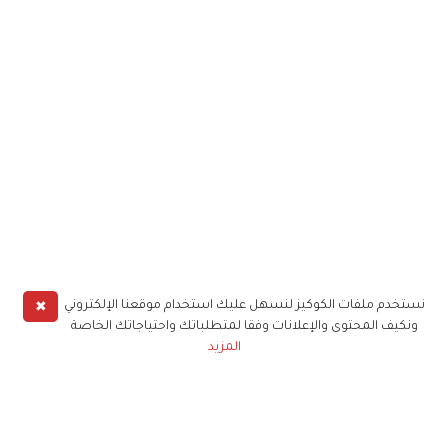
✖
نستخدم ملفات الكوكيز لنسهل عليك استخدام موقعنا الإلكتروني
ونكيف المحتوى والإعلانات وفقا لمتطلباتك واحتياجاتك الخاصة
المزيد