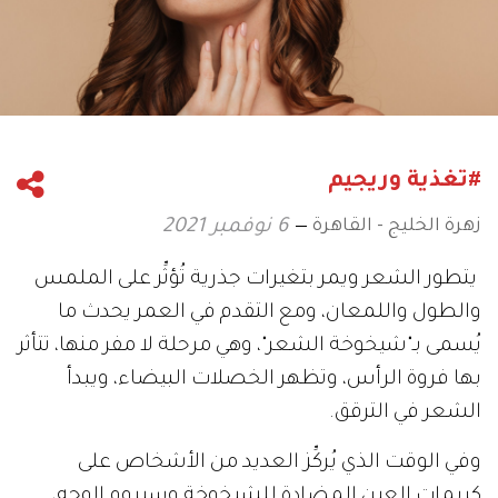
#تغذية وريجيم
زهرة الخليج - القاهرة
6 نوفمبر 2021
يتطور الشعر ويمر بتغيرات جذرية تُؤثِّر على الملمس
والطول واللمعان، ومع التقدم في العمر يحدث ما
يُسمى بـ"شيخوخة الشعر"، وهي مرحلة لا مفر منها، تتأثر
بها فروة الرأس، وتظهر الخصلات البيضاء، ويبدأ
الشعر في الترقق.
وفي الوقت الذي يُركِّز العديد من الأشخاص على
كريمات العين المضادة للشيخوخة وسيروم الوجه،