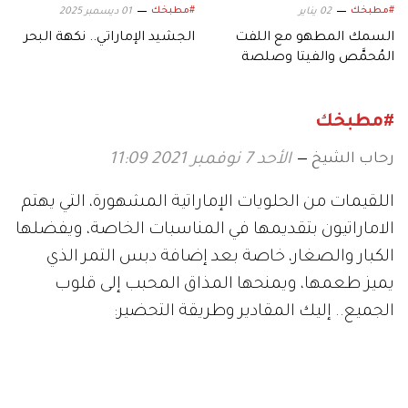
#مطبخك
#مطبخك
02 يناير
01 ديسمبر 2025
السمك المطهو مع اللفت
الجشيد الإماراتي.. نكهة البحر
المُحمَّص والفيتا وصلصة
«التشيميتشوري»
#مطبخك
رحاب الشيخ
الأحد 7 نوفمبر 2021 11:09
اللقيمات من الحلويات الإماراتية المشهورة، التي يهتم
الاماراتيون بتقديمها في المناسبات الخاصة، ويفضلها
الكبار والصغار، خاصة بعد إضافة دبس التمر الذي
يميز طعمها، ويمنحها المذاق المحبب إلى قلوب
الجميع.. إليك المقادير وطريقة التحضير: