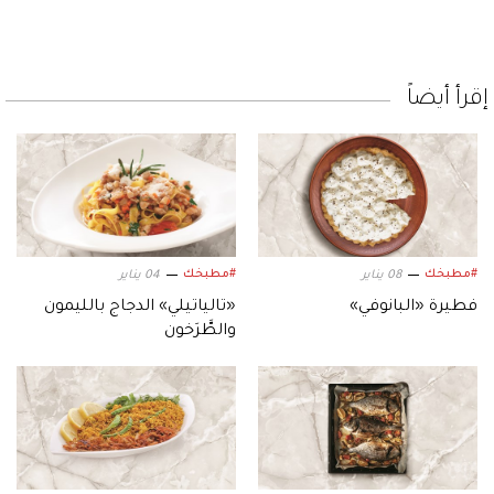
إقرأ أيضاً
#مطبخك
#مطبخك
08 يناير
04 يناير
فطيرة «البانوفي»
«تالياتيلي» الدجاج بالليمون
والطَّرَخون