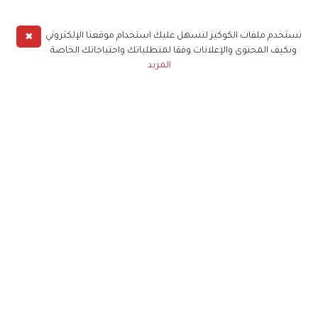
✖
نستخدم ملفات الكوكيز لنسهل عليك استخدام موقعنا الإلكتروني
ونكيف المحتوى والإعلانات وفقا لمتطلباتك واحتياجاتك الخاصة
المزيد
حملوا تطبيق
زهرة الخليج
الاشتراك للحصول على ملخص أسبوعي على بريدك
الإلكتروني