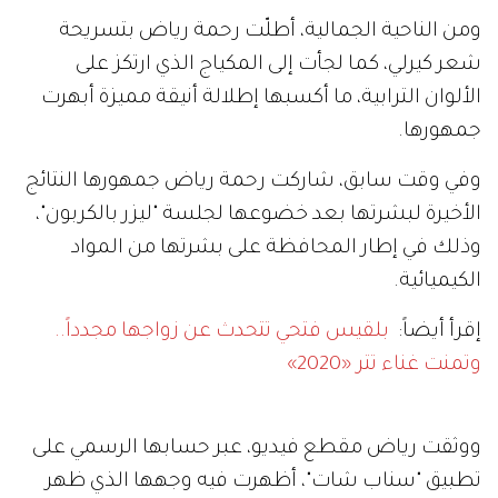
ومن الناحية الجمالية، أطلّت رحمة رياض بتسريحة
شعر كيرلي، كما لجأت إلى المكياج الذي ارتكز على
الألوان الترابية، ما أكسبها إطلالة أنيقة مميزة أبهرت
جمهورها.
وفي وقت سابق، شاركت رحمة رياض جمهورها النتائج
الأخيرة لبشرتها بعد خضوعها لجلسة "ليزر بالكربون"،
وذلك في إطار المحافظة على بشرتها من المواد
الكيميائية.
إقرأ أيضاً:
بلقيس فتحي تتحدث عن زواجها مجدداً..
وتمنت غناء تتر «2020»
ووثقت رياض مقطع فيديو، عبر حسابها الرسمي على
تطبيق "سناب شات"، أظهرت فيه وجهها الذي ظهر