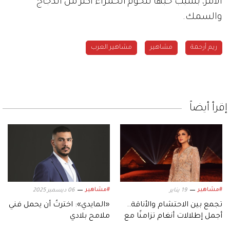
الأمر، بسبب حبها للحوم الحمراء أكثر من الدجاج
والسمك.
ريم أرحمة
مشاهير
مشاهير العرب
إقرأ أيضاً
#مشاهير
#مشاهير
19 يناير
06 ديسمبر 2025
تجمع بين الاحتشام والأناقة..
«المايدي»: اخترتُ أن يحمل فني
أجمل إطلالات أنغام تزامنًا مع
ملامح بلادي
عيد ميلادها الـ53