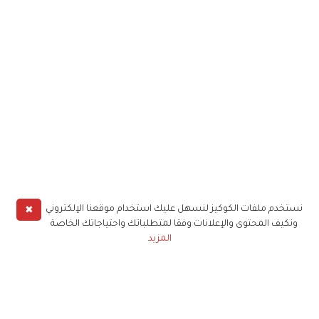
✖
نستخدم ملفات الكوكيز لنسهل عليك استخدام موقعنا الإلكتروني
ونكيف المحتوى والإعلانات وفقا لمتطلباتك واحتياجاتك الخاصة
المزيد
حملوا تطبيق