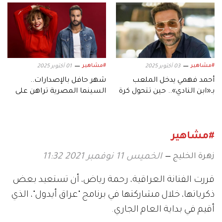
#مشاهير
#مشاهير
03 أكتوبر 2025
01 أكتوبر 2025
أحمد فهمي يدخل الملعب
شهر حافل بالإصدارات..
بـ«ابن النادي».. حين تتحول كرة
السينما المصرية تراهن على
القدم إلى دراما
موسم أكتوبر
#مشاهير
زهرة الخليج
الخميس 11 نوفمبر 2021 11:32
قررت الفنانة العراقية، رحمة رياض، أن تستعيد بعض
ذكرياتها، خلال مشاركتها في برنامج "عراق أيدول"، الذي
أقيم في بداية العام الجاري.