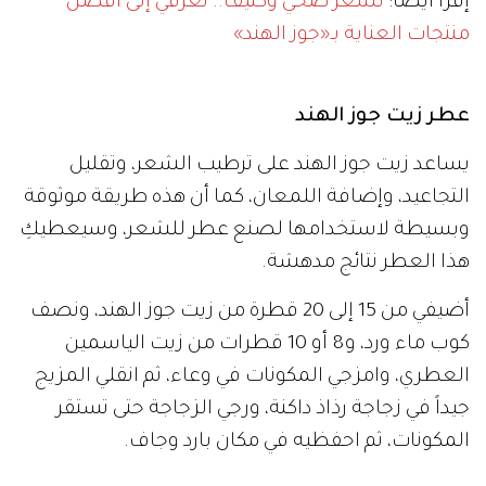
إقرأ أيضاً:
لشعر صحي وكثيف.. تعرفي إلى أفضل
منتجات العناية بـ«جوز الهند»
عطر زيت جوز الهند
يساعد زيت جوز الهند على ترطيب الشعر، وتقليل
التجاعيد، وإضافة اللمعان، كما أن هذه طريقة موثوقة
وبسيطة لاستخدامها لصنع عطر للشعر، وسيعطيكِ
هذا العطر نتائج مدهشة.
أضيفي من 15 إلى 20 قطرة من زيت جوز الهند، ونصف
كوب ماء ورد، و8 أو 10 قطرات من زيت الياسمين
العطري، وامزجي المكونات في وعاء، ثم انقلي المزيج
جيداً في زجاجة رذاذ داكنة، ورجي الزجاجة حتى تستقر
المكونات، ثم احفظيه في مكان بارد وجاف.