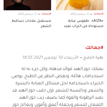
#جمالك
#جمالك
17 سبتمبر 2025
17 سبتمبر 2023
«AÏZA».. طقوس عناية
مستقبل علاجات تساقط
مستوحاة من التراث تعيد
الشعر
الحيوية إلى شعرك
#جمالك
زهرة الخليج
الأربعاء 10 نوفمبر 2021 18:55
يمتلك جوز الهند فوائد مذهلة، وكل جزء به له
استخدامات هائلة، وبغض النظر عن الطبخ، يوصي
الخبراء باستخدامه لحل مشاكل العناية بالبشرة
والشعر، وبالنسبة للشعر، فإن حليب جوز الهند قد
يعيد الرطوبة والقوة كما يضيف زيت جوز الهند
اللمعان للشعر ويجعله أغمق وأقوى، ويعالج جوز