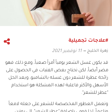
#علاجات تجميلية
زهرة الخليج
11 نوفمبر 2021
قد يكون غسل الشعر يومياً أمراً صعباً، ومع ذلك فهو
مضر أيضاً، لكن تحتاج بعض الفتيات في الحصول على
رائحة عطرة للشعر دون غسله بالشامبو، ويعد الحل
الأسهل والأكثر فاعلية لهذه المشكلة هو استخدام
"عطر للشعر".
وتعمل العطور المخصصة للشعر على جعله لامعاً
وناعماً، لذا قومي بإضافة "عطر الشعر"، إلى روتين