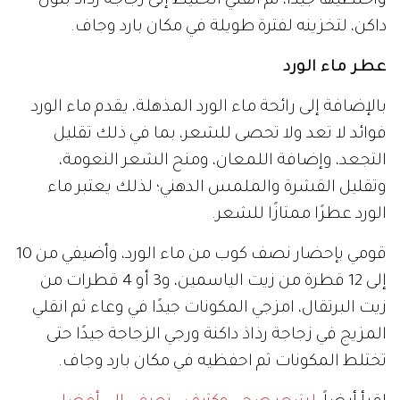
واخلطيها جيداً، ثم انقلي الخليط إلى زجاجة رذاذ بلون
داكن، لتخزينه لفترة طويلة في مكان بارد وجاف.
عطر ماء الورد
بالإضافة إلى رائحة ماء الورد المذهلة، يقدم ماء الورد
فوائد لا تعد ولا تحصى للشعر، بما في ذلك تقليل
التجعد، وإضافة اللمعان، ومنح الشعر النعومة،
وتقليل القشرة والملمس الدهني؛ لذلك يعتبر ماء
الورد عطرًا ممتازًا للشعر.
قومي بإحضار نصف كوب من ماء الورد، وأضيفي من 10
إلى 12 قطرة من زيت الياسمين، و3 أو 4 قطرات من
زيت البرتقال، امزجي المكونات جيدًا في وعاء ثم انقلي
المزيج في زجاجة رذاذ داكنة ورجي الزجاجة جيدًا حتى
تختلط المكونات ثم احفظيه في مكان بارد وجاف.