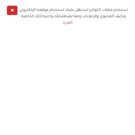
✖
نستخدم ملفات الكوكيز لنسهل عليك استخدام موقعنا الإلكتروني
ونكيف المحتوى والإعلانات وفقا لمتطلباتك واحتياجاتك الخاصة
المزيد
حملوا تطبيق
زهرة الخليج
الاشتراك للحصول على ملخص أسبوعي على بريدك
الإلكتروني