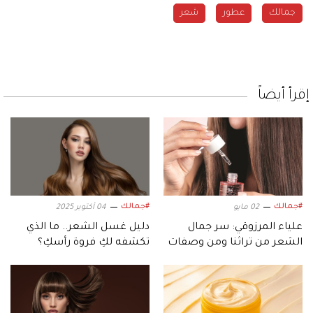
جمالك
عطور
شعر
إقرأ أيضاً
#جمالك
#جمالك
02 مايو
04 أكتوبر 2025
علياء المرزوقي: سر جمال
دليل غسل الشعر.. ما الذي
الشعر من تراثنا ومن وصفات
تكشفه لكِ فروة رأسكِ؟
جدّاتنا