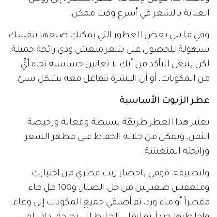
العناية بالشعر في أسرع وقت ممكن.
وفي ما يلي بعض العطور التي يمكنكِ صنعها بنفسك
بسهولة للحصول على شعر منعش وذي رائحة جميلة،
لكن ينبغي التأكد من أنكِ لا تعانين حساسية تجاه أيٍّ
من المكونات، أو أن البشرة تتفاعل معه بشكل سيئ.
عطر الزيوت الأساسية
يعتبر هذا العطر طريقة بسيطة وفعالة ورخيصة
الثمن، ويمكن من خلاله الحفاظ على مظهر الشعر
ورائحته المنعشة.
ولتطبيقه، قومي باحضار زيت عطري من اختياركِ
وملعقتين صغيرتين من جل الصبار، و100 مل ماء
مقطراً أو ماء ورد، ثم أضيفي جميع المكونات إلى وعاء،