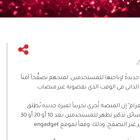
ديدةً لإتاحتها للمستخدمين، لمنحهم تصفُّحاً آمناً
الذاتي في الوقت الذي يقضونه عبر منصات
ام" إن المنصة تُجري تجريباً لميزة جديدة يُطلق
عليها اسم Take a Break، وهي عبارة عن رسائل تذكير تظهر للمستخدمين بعد 10 أو 20 أو 30
دقيقة لتنبيههم أن عليهم القيام بشيء آخر غير التصفح، وذلك وفقاً لموقع engadget