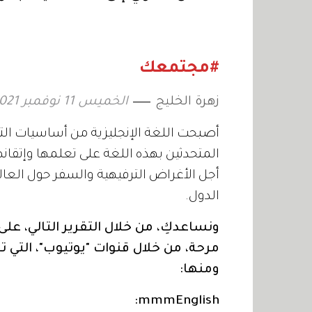
نفسي والعالم
#مجتمعك
زهرة الخليج
الخميس 11 نوفمبر 2021 18:08
أصبحت اللغة الإنجليزية من أساسيات التع
المتحدثين بهذه اللغة على تعلمها وإتقانها
أجل الأغراض الترفيهية والسفر حول العال
الدول.
ونساعدكِ، من خلال التقرير التالي، عل
مرحة، من خلال قنوات "يوتيوب"، التي
ومنها:
mmmEnglish: