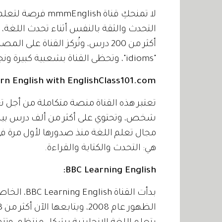
لا تمنحكِ قناة sh
أكثر من 200 درس، وتُركز القناة ع
"idioms"، وتحظى القناة بشعبية كبيرة ونجاح كبير.
rn English with EnglishClass101.com:
شخص، وتحتوي على أكثر من ألف درس بين
هي: التحدث والكتابة والقراءة.
BBC Learning English: