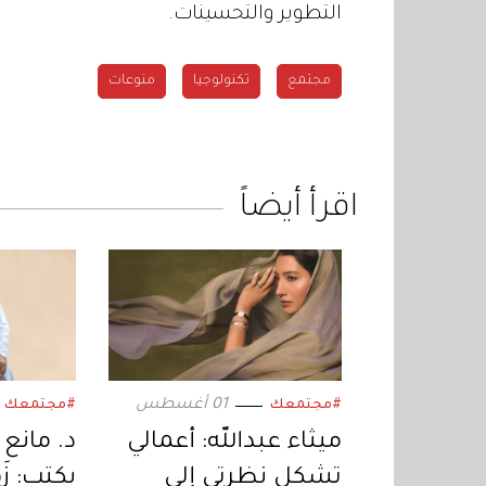
التطوير والتحسينات.
مجتمع
تكنولوجيا
منوعات
اقرأ أيضاً
01 أغسطس
#مجتمعك
#مجتمعك
ميثاء عبدالله: أعمالي
د. مانع
تشكل نظرتي إلى
يكتب: زَهْ