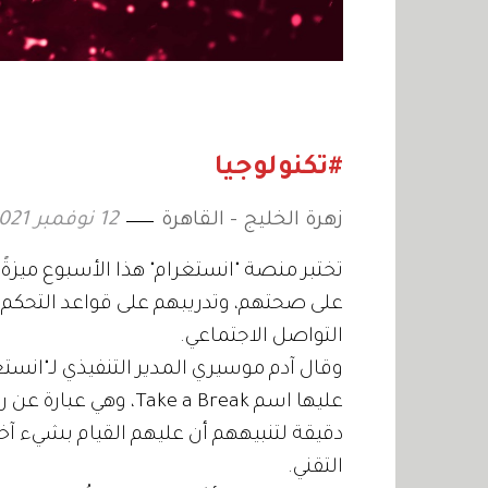
#تكنولوجيا
زهرة الخليج - القاهرة
12 نوفمبر 2021
تختبر منصة "انستغرام" هذا الأسبوع ميزةً ج
على صحتهم، وتدريبهم على قواعد التحكم 
التواصل الاجتماعي.
وقال آدم موسيري المدير التنفيذي لـ"انستغر
التقني.