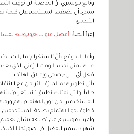
وتابع موسيري أنّ الخاصية لن تُوقِف التط
بمجرد أن يضغط المستخدم على كلمة تم 
التطبيق.
إقرأ أيضاً:
أفضل قنوات «يوتيوب» لمساعدت
وأفاد الموقع بأنَّ "انستغرام" ما زالت تخ
عليها، مثل تحديد الوقت الزمني الذي بعده 
فعل أيّ شيء صحي وإغلاق الهاتف.
يأتي تطوير هذه الميزة بالتزامن مع الانتقا
حالياً، والتي تمتلك تطبيق "انستغرام"، بأ
خطوة نحو الاهتمام بصحة المستخدمين و
وأعرب موسيري عن تطلعه بشأن تعميم هذ
شهر ديسمبر المقبل في صورتها الأخيرة، ب