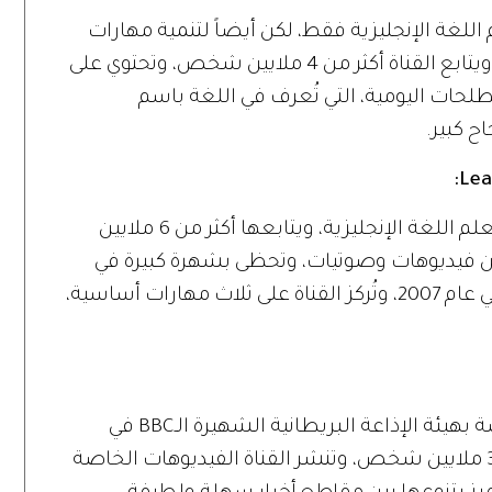
mmmEngli فرصة لتعلم اللغة الإنجليزية فقط، لكن أيضاً لتنمية مهارات
التحدث والثقة بالنفس أثناء تحدث اللغة، ويتابع القناة أكثر من 4 ملايين شخص، وتحتوي على
لى المصطلحات اليومية، التي تُعرف في اللغة باسم
Lea
تعتبر هذه القناة منصة متكاملة من أجل تعلم اللغة الإنجليزية، ويتابعها أكثر من 6 ملايين
 فيديوهات وصوتيات، وتحظى بشهرة كبيرة في
مجال تعلم اللغة منذ صدورها لأول مرة في عام 2007، وتُركز القناة على ثلاث مهارات أساسية،
بدأت القناة BBC Learning English، الخاصة بهيئة الإذاعة البريطانية الشهيرة الـBBC في
الظهور عام 2008، ويتابعها الآن أكثر من 3 ملايين شخص، وتنشر القناة الفيديوهات الخاصة