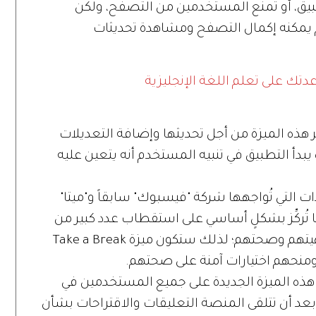
بيق، أو تمنع المستخدمين من التصفُّح، ولكن
يمكنه إكمال التصفح ومشاهدة تحديثات
ك على تعلم اللغة الإنجليزية
تبر هذه الميزة من أجل تحديثها وإضافة التعديلات
يبدأ التطبيق في تنبيه المستخدم أنه يتعين عليه
دات التي تُواجهها شركة "فيسبوك" سابقاً و"ميتا"
نها تُركِّز بشكلٍ أساسي على استقطاب عدد كبير من
المستخدمين من دون الاهتمام بهم ورفاهيتهم وصحتهم؛ لذلك ستكون ميزة Take a Break
منحهم اختيارات آمنة على صحتهم.
ه الميزة الجديدة على جميع المستخدمين في
عد أن تتلقى المنصة التعليقات والاقتراحات بشأن