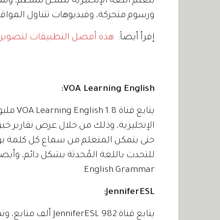
بتعلم اللغة الإنجليزية بشكل منتظم، وتت
ورسوم متحركة، وفيديوهات تتناول المواقف 
إقرأ أيضاً:
هذه أفضل التطبيقات لتصوير 
VOA Learning English:
يتابع قن
الإنجليزية، وذلك من خلال عرض تقارير خبر
حتى يتمكن المتعلم من سماع كل كلمة بو
للتحدث باللغة المُحدثة بشكل دائم، وأيضاً 
English Grammar.
JenniferESL:
يتابع قناة rESL 982