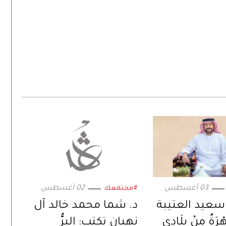
03 أغسطس
02 أغسطس
#مجتمعك
 سعيد العتيبة
د. شما محمد خالد آل
رَةٌ مِنْ بِلَادِي
نهيان تكتب: البِرُّ