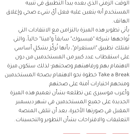
الوقت الزمني الذي بعده يبدأ التطبيق في تنبيه
المستخدم أنه يتعين عليه فعل أيّ شيء صحي وإغلاق
الهاتف.
يأتي تطوير هذه الميزة بالتزامن مع الانتقادات التي
تُواجهها شركة "فيسبوك" سابقاً و"ميتا" حالياً، والتي
تمتلك تطبيق "انستغرام"، بأنها تُركِّز بشكلٍ أساسي
على استقطاب عدد كبير من المستخدمين من دون
الاهتمام بهم ورفاهيتهم وصحتهم؛ لذلك ستكون ميزة
Take a Break خطوة نحو الاهتمام بصحة المستخدمين
ومنحهم اختيارات آمنة على صحتهم.
وأعرب موسيري عن تطلعه بشأن تعميم هذه الميزة
الجديدة على جميع المستخدمين في شهر ديسمبر
المقبل في صورتها الأخيرة، بعد أن تتلقى المنصة
التعليقات والاقتراحات بشأن التطوير والتحسينات.