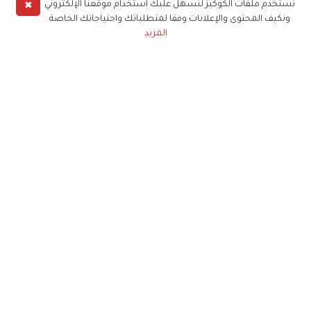
✖
نستخدم ملفات الكوكيز لنسهل عليك استخدام موقعنا الإلكتروني
ونكيف المحتوى والإعلانات وفقا لمتطلباتك واحتياجاتك الخاصة
المزيد
حملوا تطبيق
زهرة الخليج
الاشتراك للحصول على ملخص أسبوعي على بريدك
الإلكتروني