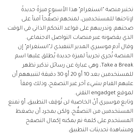
تختبر منصة "انستغرام" هذا الأسبوع ميزةً جديدةً
لإتاحتها للمستخدمين، لمنحهم تصفُّحاً آمناً على
صحتهم، وتدريبهم على قواعد التحكم الذاتي في الوقت
الذي يقضونه عبر منصات التواصل الاجتماعي.
وقال آدم موسيري المدير التنفيذي لـ"انستغرام" إن
المنصة تُجري تجريباً لميزة جديدة يُطلق عليها اسم
Take a Break، وهي عبارة عن رسائل تذكير تظهر
للمستخدمين بعد 10 أو 20 أو 30 دقيقة لتنبيههم أن
عليهم القيام بشيء آخر غير التصفح، وذلك وفقاً
لموقع engadget التقني.
وتابع موسيري أنّ الخاصية لن تُوقِف التطبيق، أو تمنع
المستخدمين من التصفُّح، ولكن بمجرد أن يضغط
المستخدم على كلمة تم يمكنه إكمال التصفح
ومشاهدة تحديثات التطبيق.