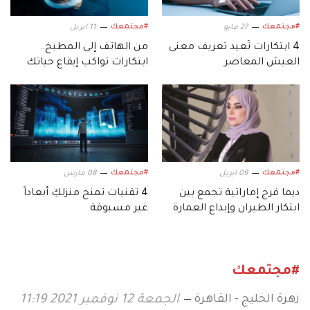
#مجتمعك
#مجتمعك
27 مايو
11 ابريل
4 ابتكارات تُعيد تعريف معنى
من الهاتف إلى المطبخ..
العيش المعاصر
ابتكارات تواكب إيقاع حياتك
#مجتمعك
#مجتمعك
09 ابريل
08 مارس
ديما فرج إماراتية تجمع بين
4 تقنيات تمنح منزلكِ أبعاداً
ابتكار الطيران وإبداع العمارة
غير مسبوقة
#مجتمعك
زهرة الخليج - القاهرة
الجمعة 12 نوفمبر 2021 11:19