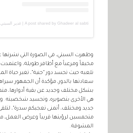
A post shared by Ghadeer al sabti | غدير السبتي (@ghader_alsabti)
وظهرت السبتي، في الصورة التي نشرتها عب
مخيفاً ومرعباً مع أظافر طويلة، واعتمدت
تلعبه حيث تجسد دور "جنية"، تغير حياة ا
سعادتها بالدور، مؤكدة أن الجمهور سيرا
بشكل مختلف وجديد عن بقية أدوارها، مت
هي الأخرى بتصويره، وتجسيد شخصيته. و
جديد ومختلف، أتمنى تعجبكم سدرة"، لتلقى 
متحمسين لرؤيتها قريباً وعرض العمل،
المشوقة.