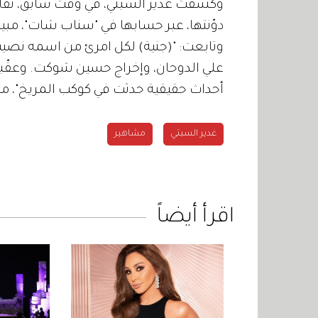
وكشفت غدير السبتي، في وقت سابق، تف
دوّنتها، عبر حسابها في "سناب شات"، مبين
وتابعت: "(جنية) لكل امرئ من اسمه نصيب
أحداث حقيقية حدثت في كوكب المريخ"، مخت
غدير السبتي
مشاهير
اقرأ أيضاً