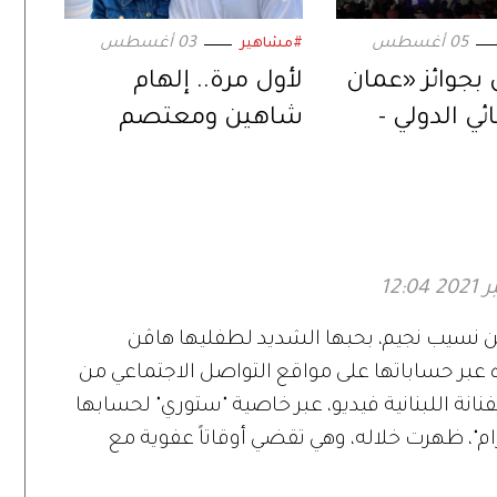
05 أغسطس
03 أغسطس
#مشاهير
 بجوائز «عمان
لأول مرة.. إلهام
ي الدولي -
شاهين ومعتصم
».. في دورته
النهار في ثنائية
سينمائية عبر «حين
يكتب الحب»
ادين نسيب نجيم، بحبها الشديد لطفليها هاڤن
 عبر حساباتها على مواقع التواصل الاجتماعي من
نانة اللبنانية فيديو، عبر خاصية "ستوري" لحسابها
م"، ظهرت خلاله، وهي تقضي أوقاتاً عفوية مع