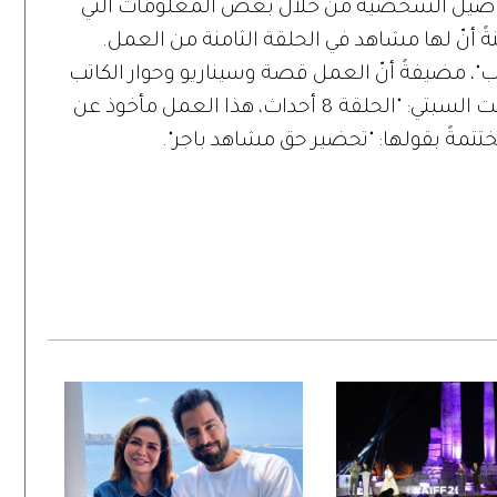
اصيل الشخصية من خلال بعض المعلومات التي
ةً أنّ لها مشاهد في الحلقة الثامنة من العمل.
"، مضيفةً أنّ العمل قصة وسيناريو وحوار الكاتب
علي الدوحان، وإخراج حسين شوكت. وعقّبت السبتي: "الحلقة 8 أحداث، هذا العمل مأخوذ عن
تمةً بقولها: "تحضير حق مشاهد باجر".