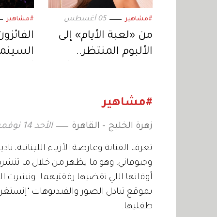
05 أغسطس
#مشاهير
#مشاهير
من «لعبة الأيام» إلى
الفائزون
الألبوم المنتظر..
السينمائ
إليسا تعود بمفاجآت
أول فيلم
موسيقية جديدة
السابعة
#مشاهير
زهرة الخليج - القاهرة
الأحد 14 نوفمبر 2021 12:04
تعرف الفنانة وعارضة الأزياء اللبنانية، ن
وجيوفاني، وهو ما يظهر من خلال ما تنشره
أوقاتها اللي تقضيها رفقتيهما. ونشرت الف
بموقع تبادل الصور والفيديوهات "إنستغرا
طفليها.