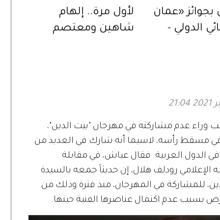
 بجوائز «عمان
لأول مرة.. إلهام
ي الدولي -
شاهين ومعتصم
».. في دورته
النهار في ثنائية
سينمائية عبر «حين
يكتب الحب»
بب وراء عدم مشاركته في مهرجان "بيت الدين"،
 في مسقط رأسه، لاسيما أنه شارك في العديد من
في الدول العربية. فقال عياش، في مقابلة
ه الإعلامي رودلف هلال، إن حديثاً جمعه بالسيدة
دين، للمشاركة في المهرجان، منذ فترة وذلك من
رض بسبب عدم اكتمال عناصرها الفنية حينها.