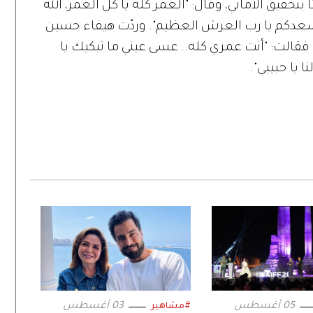
ً بتحقيق الأماني، وقال: "العمر كله يا كل العمر، الله
سعدكم يا رب العرش العظيم". وردّت هيفاء حسين
، فقالت: "أنت عمري كله.. عسى عيني ما تبكيك يا
يا حبيبي".
05 أغسطس
03 أغسطس
#مشاهير