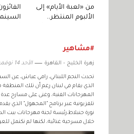
من «لعبة الأيام» إلى
الفائزون
الألبوم المنتظر..
السينمائ
إليسا تعود بمفاجآت
أول فيلم
موسيقية جديدة
السابعة
#مشاهير
زهرة الخليج - القاهرة
الأحد 14 نوفمبر 2021 21:04
تحدث النجم اللبناني، رامي عياش، عن الس
الذي يقام في لبنان رغم أن تلك المنطقة
المهرجانات الفنية، وغنى على مسارح عدة 
تلفزيونية عبر برنامج "المجهول" الذي يقدم
نورة جنبلاط،رئيسة لجنة مهرجانات بيت ال
خلال مسرحية غنائية، لكنها لم تكتمل للع