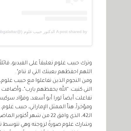
A post shared by الدكتور حبيب غلوم (@habibgalattar)
وترك حبيب غلوم تعليقاً على الفيديو، قائ
اللهم احفظهم بعينك التي لا تنام".
ومن النجوم الذين تفاعلوا مع حبيب غلوم،
التي كتبت: "الله يحفظهم يارب"، وأضافت 
تفاعلت أيضاً لورا أبو أسعد، وفؤاد سرك
ومؤخراً، هنأ الممثل الإماراتي، حبيب غلوم،
الـ42، الذي وافق 22 من شهر أكتوبر الماضي، وذلك عبر حسابه الشخصي في "إنستغرام".
وشارك غلوم صورةً لزوجته وهي تتوسط توأ