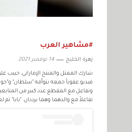
#مشاهير العرب
زهرة الخليج
14 نوفمبر 2021
شارك الممثل والمنتج الإماراتي، حبيب غل
فيديو عفوياً جمعه بتوأمه "سلطان" و"جواه
وتفاعل مع المقطع عدد كبير من المتابعين،
تفاعلاً مع والدهما وهما يرددان: "بابا" ثم لع