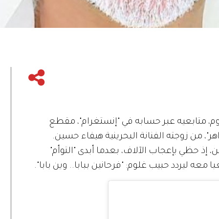
وم، متابعيه عبر حسابه في "إنستغرام"، مقطع
ر"، من زوجته الفنانة البحرينية هيفاء حسين.
 إذ حظي بإعجاب الآلاف، بعدما أبدى "التوأم"
با معه ليردد حبيب غلوم: "فرحانين ببابا.. وين بابا".