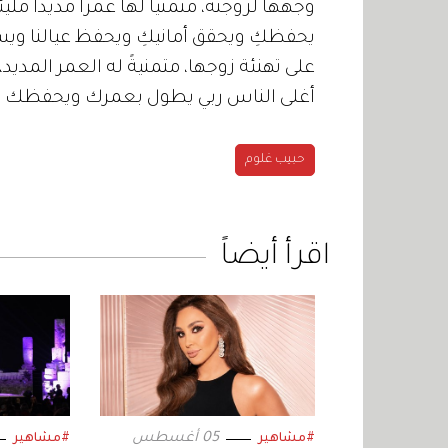
وجهها لزوجته، متمنياً لها عمراً مديداً مليئا
يحفظكِ ويحقق أمانيكِ ويحفظ عيالنا وي
على تهنئة زوجها، متمنيةً له العمر المديد
أغلى الناس ربي يطول بعمرك ويحفظك لنا 
حبيب غلوم
اقرأ أيضاً
05 أغسطس
#مشاهير
#مشاهير