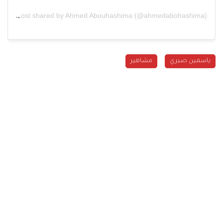
A post shared by Ahmed Abouhashima (@ahmedabohashima)
ياسمين صبري
مشاهير