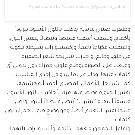
A post shared by Yasmine Sabri (@yasmine_sabri)
وظهرت صبري مرتدية جاكيت باللون الأسود، مزوداً
بأكمام، ونسقت أسفله قميصاً وبنطالاً بنفس اللون،
واعتمدت مكياجاً ناعماً، وإكسسوارات بسيطة مكونة
من حلق، وخاتم. واختارت تسريحة شعر الضفيرة،
وعلقت على الصورة بوضع قلوب حمراء دون تدوين أي
كلمات عليها، وكانا على ما يبدو في إحدى المناسبات.
كما نشر رجل الأعمال المصري، أحمد أبو هشيمة،
نفس الصورة وظهر فيها مرتدياً جاكيت باللون الأسود،
منسقاً أسفله "تيشرت" أبيض وبنطالاً أسود، ودون
عليها نفس التعليق أيضاً، وهو وضع قلوب حمراء دون
كلمات.
وتفاعل الجمهور معهما بكثافة، وأشادوا بإطلالتهما