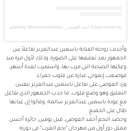
A post shared by احمد العوضي_ Ahmed Elawady (@ahmed.elawady)
وأحدثت زوجته الفنانة ياسمين عبدالعزيز تفاعلاً بين
الجمهور بعد تعليقها على الصورة، وذلك لأول مرة منذ
وعكتها الصحية التي مرت بها، واستمرت لعدة أشهر،
فوضعت إيموجي عبارة عن قلوب حمراء.
ورد العوضي على تفاعل ياسمين عبدالعزيز بنفس
التعليق وهو وضع قلوب، ما جذب الجمهور الذي تفاعل
مع عودة ياسمين عبدالعزيز سالمة، وقالوا إن غيابها
طال على الجميع.
وحصد النجم أحمد العوضي، قبل يومين، جائزة أحسن
ممثل دور أول من مهرجان "نجم العرب" في دورته