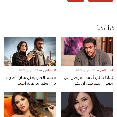
إقرأ أيضاً
#مشاهير
#مشاهير
30 مارس 2023
22 مارس 2023
لماذا طلب أحمد العوضي من
محمد الحلو يغني شارة "ضرب
رضوى الشربيني أن تكون
نار".. وهذا ما قاله أحمد
«محضر خير»؟
العوضي