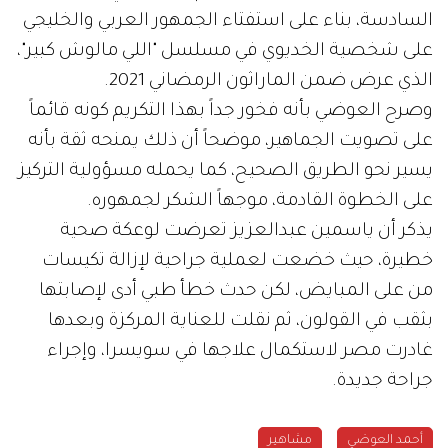
السادسة، بناء على استفتاء الجمهور العربي والخليجي
على شخصية الخديوي في مسلسل "اللي مالوش كبير"،
الذي عرض ضمن الماراثون الرمضاني 2021.
وصرح العوضي بأنه فخور جداً بهذا التكريم كونه قائماً
على تصويت الجماهير، موضحاً أن ذلك يمنحه ثقة بأنه
يسير نحو الطريق الصحيح، كما يحمله مسؤولية التركيز
على الخطوة القادمة، موجهاً الشكر لجمهوره.
يذكر أن ياسمين عبدالعزيز تعرضت لوعكة صحية
خطيرة، حيث خضعت لعملية جراحية لإزالة تكيسات
من على المبايض، لكن حدث خطأ طبي أدى لإصابتها
بثقب في القولون، ثم نقلت للعناية المركزة وبعدها
غادرت مصر لاستكمال علاجها في سويسرا، وإجراء
جراحة جديدة.
أحمد العوضي
مشاهير