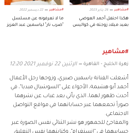
#مشاهير
#مشاهير
26 يناير 2023
22 ديسمبر 2022
هكذا احتفل أحمد العوضي
ما لا تعرفونه عن مسلسل
بعيد ميلاد زوجته في كواليس
"ضرب نار" لياسمين عبد العزيز
"ضرب نار"
وأحمد العوضي
#مشاهير
زهرة الخليج - القاهرة
الإثنين 22 نوفمبر 2021 12:20
أشعلت الفنانة ياسمين صبري، وزوجها رجل الأعمال
أحمد أبو هشيمة، الأجواء على "السوشيال ميديا"، في
أحدث ظهور لهما، الذي يأتي بعد غياب عن نشرهما
صوراً تجمعهما عبر حساباتهما في مواقع التواصل
الاجتماعي.
والمفاجئ للجمهور هو نشر الثنائي نفس الصورة عبر
حسابيهما في "إنستغرام"، وكتابتهما نفس التعليق