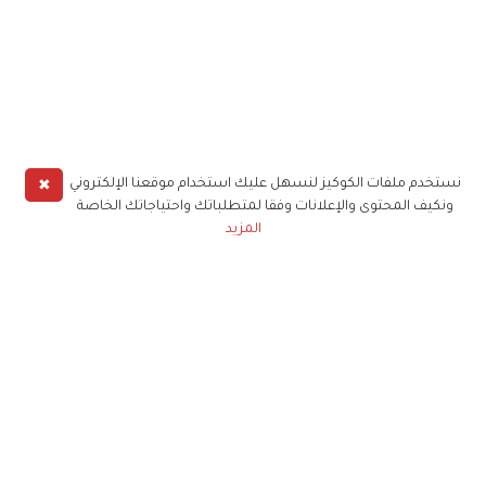
✖
نستخدم ملفات الكوكيز لنسهل عليك استخدام موقعنا الإلكتروني
ونكيف المحتوى والإعلانات وفقا لمتطلباتك واحتياجاتك الخاصة
المزيد
حملوا تطبيق
زهرة الخليج