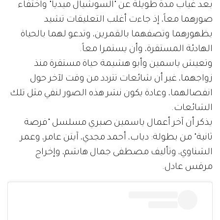
بعد غياب مدة طويلة عن "السوشيال ميديا" واختفاء
صورهما معاً، إذ جاءت أغلب التعليقات تشيد
بظهورهما وتصفهما بالقمرين، وتدعو لهما بالحياة
الهادئة المستقرة، وأن يستمرا معاً.
وتعيش ياسمين وأبو هشيمة حياة مستقرة منذ
زواجهما، غير أن شائعات تتردد من وقت لآخر حول
انفصالهما، وعادة يكون نشر هذه الصور لنفي مثل تلك
الشائعات.
يذكر أن آخر أعمال ياسمين صبري مسلسل "فرصة
ثانية" من بطولة: دياب، أحمد مجدي، آيتن عامر، وعمر
الشناوي، وتأليف مصطفى جمال هاشم، وإخراج
مرقس عادل.