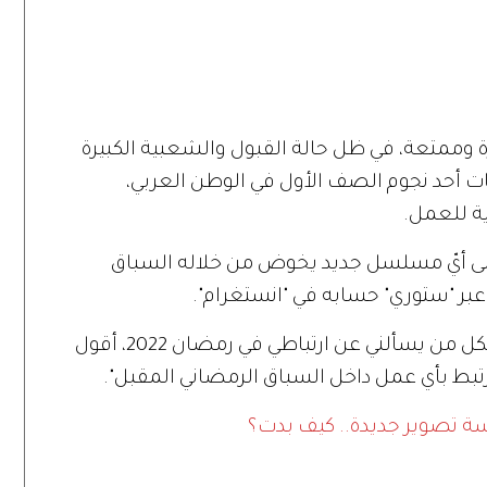
وممتعة، في ظل حالة القبول والشعبية الكبيرة
بات أحد نجوم الصف الأول في الوطن العربي،
ية للعمل.
على أيّ مسلسل جديد يخوض من خلاله السباق
بر "ستوري" حسابه في "انستغرام".
وقال باسل في منشوره: "تحياتي للجميع، لكل من يسألني عن ارتباطي في رمضان 2022، أقول
 مرتبط بأي عمل داخل السباق الرمضاني المقبل".
سة تصوير جديدة.. كيف بدت؟