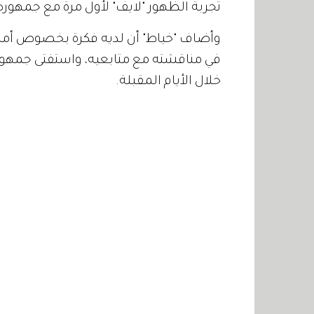
تجربة الظهور "لايف" لأول مرة مع جمهوره
وأضاف "خياط" أن لديه فكرة بخصوص أمر م
في مناقشته مع متابعيه، واستفتى جمهوره
خلال الأيام المقبلة.