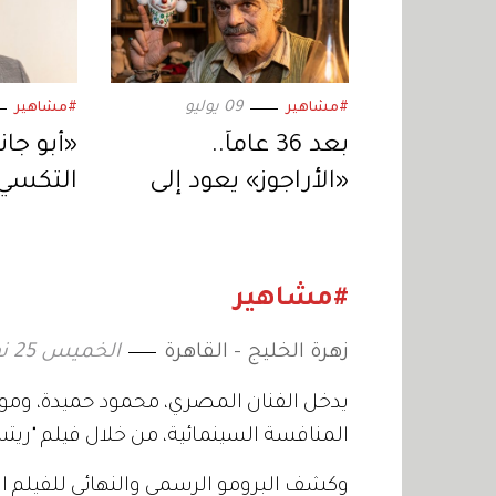
09 يوليو
#مشاهير
#مشاهير
بعد 36 عاماً..
«أبو جا
«الأراجوز» يعود إلى
التكسي»
الشاشة بنسخة
المصري 
«مرممة» احتفاءً بتراث
المسلس
السينما المصرية
رمضان 2027
#مشاهير
زهرة الخليج - القاهرة
الخميس 25 نوفمبر 2021 20:10
يدخل الفنان المصري، محمود حميدة، وموا
المنافسة السينمائية، من خلال فيلم "ريتسا"، حيث تق
وكشف البرومو الرسمي والنهائي للفيلم الذ