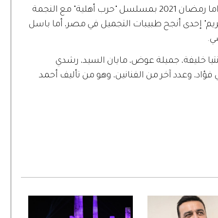
وكان آخر ظهور لباسل خياط في موسم دراما رمضان 2021 بمسلسل "حرب أهلية" مع النجمة
" إحدى أنجح طبيبات التجميل في مصر، أما باسل
ي.
يا خليفة، جميلة عوض، مايان السيد، رشدي
 فؤاد، وعدد آخر من الفنانين، وهو من تأليف أحمد