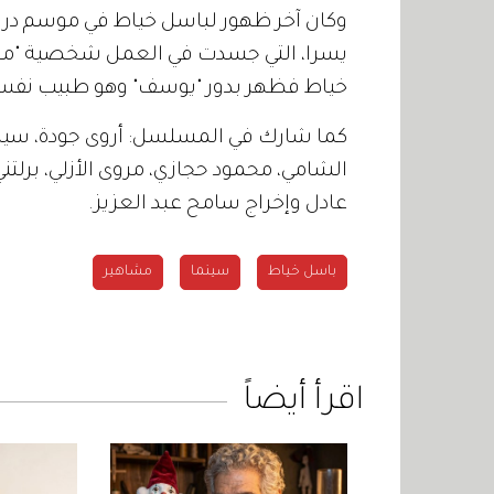
يسرا، التي جسدت في العمل شخصية "مريم
خياط فظهر بدور "يوسف" وهو طبيب نفس
كما شارك في المسلسل: أروى جودة، سينت
الشامي، محمود حجازي، مروى الأزلي، برلتني
عادل وإخراج سامح عبد العزيز.
باسل خياط
سينما
مشاهير
اقرأ أيضاً