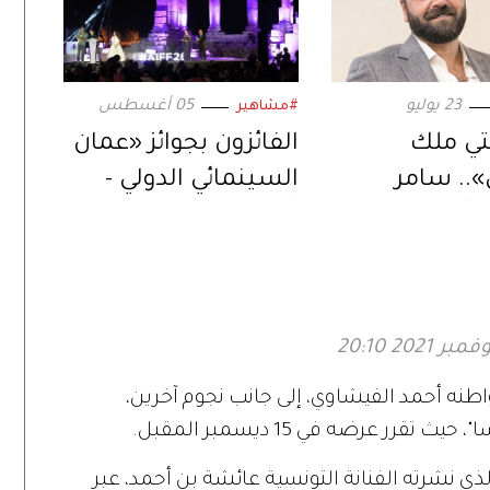
23 يوليو
05 أغسطس
#مشاهير
نتي ملك
الفائزون بجوائز «عمان
.. سامر
السينمائي الدولي -
يُعيد إحياء
أول فيلم».. في دورته
ل في دراما
السابعة
طنه أحمد الفيشاوي، إلى جانب نجوم آخرين،
رر عرضه في 15 ديسمبر المقبل.
ي نشرته الفنانة التونسية عائشة بن أحمد، عبر