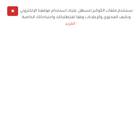
✖
نستخدم ملفات الكوكيز لنسهل عليك استخدام موقعنا الإلكتروني
ونكيف المحتوى والإعلانات وفقا لمتطلباتك واحتياجاتك الخاصة
المزيد
حملوا تطبيق
زهرة الخليج
الاشتراك للحصول على ملخص أسبوعي على بريدك
الإلكتروني