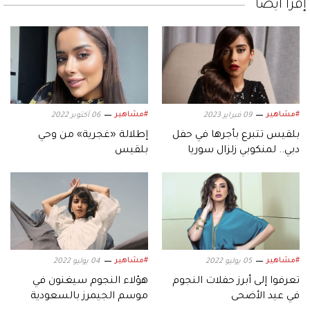
إقرأ أيضاً
#مشاهير
#مشاهير
09 فبراير 2023
06 أكتوبر 2022
بلقيس تتبرع بأجرها في حفل
إطلالة «غجرية» من وحي
دبي.. لمنكوبي زلزال سوريا
بلقيس
#مشاهير
#مشاهير
05 يوليو 2022
04 يوليو 2022
تعرفوا إلى أبرز حفلات النجوم
هؤلاء النجوم سيغنون في
في عيد الأضحى
موسم الجيمرز بالسعودية