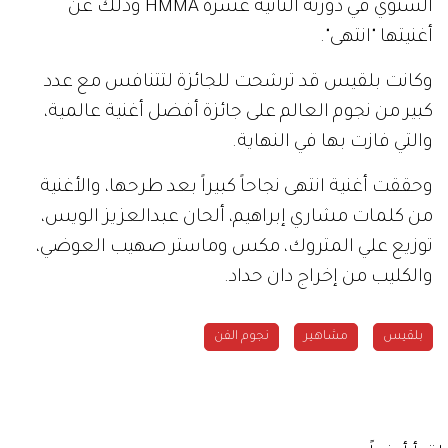
السنوي في دورته الثانية عشرة HMMA وذلك عن
أغنيتها "انتهى".
وكانت بلقيس قد ترشحت للجائزة لتتنافس مع عدد
كبير من نجوم العالم على جائزة أفضل أغنية عالمية،
والتي فازت بها في النهاية.
وحققت أغنية انتهى نجاحاً كبيراً بعد طرحها، والأغنية
من كلمات مشاري إبراهيم، ألحان عبدالعزيز الويس،
توزيع علي المتروك، مكس وماستر صهيب العوضي،
والكليب من إخراج دان حداد.
بلقيس
مشاهير
نجوم الفن