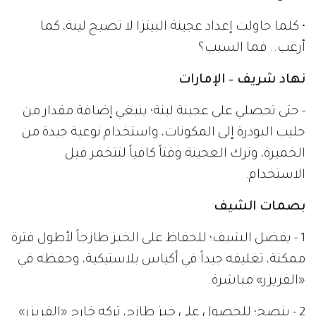
• كلما حاولت إعداد عجينة البيتزا لا تصبح لينة، كما
أرغب.. فما السبب؟
نهاد شريف – الإمارات
- حتى تحصلي على عجينة لينة؛ ينبغي إضافة مقدار من
حليب البودرة إلى المكونات، واستخدام نوعية جيدة من
الخميرة، وترك العجينة وقتاً كافياً لتتخمر قبل
الاستخدام.
بصمات الشيف
1 - يفضل الشيف؛ للحفاظ على الخبز طازجاً لأطول فترة
ممكنة، تغليفه جيداً في أكياس بلاستيكية، وحفظه في
«الفريزر» مباشرة.
2 - ينصح؛ للحصول على خبز طازج، تركه خارج «الفريزر»