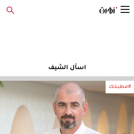
اسأل الشيف
#مطبخك