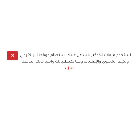
✖
نستخدم ملفات الكوكيز لنسهل عليك استخدام موقعنا الإلكتروني
ونكيف المحتوى والإعلانات وفقا لمتطلباتك واحتياجاتك الخاصة
المزيد
حملوا تطبيق
زهرة الخليج