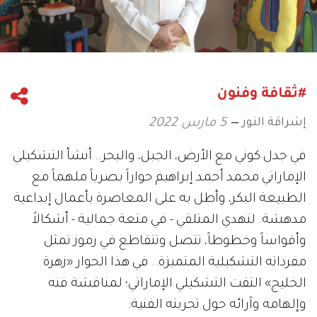
#ثقافة وفنون
إشراقة النور
5 مارس 2022
في جدل كوني مع الأرض، الجبل، والبحر.. أنشأ التشكيلي
الإماراتي محمد أحمد إبراهيم حواراً بصرياً ملهماً مع
الطبيعة البكر، وأطل به على المعاصرة بأعمال إبداعية
مدهشة. لتهدي المتلقي - في متعة جمالية - أشكالاً
وأقواساً وخطوطاً، تتصل وتتقاطع في رموز تمثل
مفرداته التشكيلية المتميزة.. في هذا الحوار «زهرة
الخليج» التقت التشكيلي الإماراتي؛ لمناقشة فنه
وإلهامه وآرائه حول تجربته الفنية: