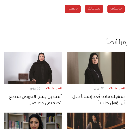
مجتمع
منوعات
تحقيق
إقرأ أيضاً
#مجتمعك
#مجتمعك
17 مايو
16 مايو
سهيلة قائد: نُعد إنساناً قبل
آمنة بن بشر: الخوص سطح
أن نؤهل طبيباً
تصميمي معاصر