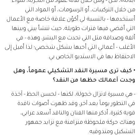
أبنائه»، لكن - ومن خلال ثلاثة عقود من التجربة، سواء
من خلال التركيبات، أو الرسومات، أو المواد التي
أستخدمها - بالنسبة لي أكوّن علاقة خاصة مع الأعمال
التي أقضي فيها فترات طويلة، حيث تنشأ بيني وبينها
ألفة وصداقة مثل التي تحدث مع البشر، وهذه - في
الأغلب - أعمالي التي أحبها بشكل شخصي؛ لذا أميل إلى
الاحتفاظ بها في الاستديو الخاص بي.
• كيف ترى مسيرة النقد التشكيلي عموماً، وهل
وجدت أعمالك حظها من النقد؟
- هي مسيرة لاتزال خجولة، لكنها - لحسن الحظ - آخذة
في التطور يوماً بعد آخر، وقد ظهرت أصوات ناقدة
قوية كثيرة، أذكر منها الفنان والناقد أسعد عرابي،
وهناك حركة ملحوظة متزامنة مع تزايد جمهور
التشكيل ومتذوقيه.