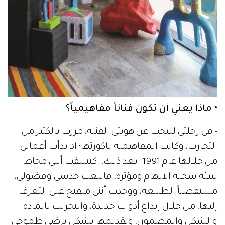
• ماذا يعني أن تكون فناناً مفاهيمياً؟
- في رحلتي للبحث عن هويتي الفنية، مررت بالكثير من
التجارب، وكانت المفاهيمية باكورتها؛ إذ بدأت أعمالي
من خلالها عام 1991. بعد ذلك، اكتشفت أنني محاط
ببيئة سخية الإلهام ومؤثرة؛ فاتبعت حدسي وفضولي،
مستقصياً الطبيعة، ووجدت أنني منفتح على التعرف
إليها، من خلال إبداع أدوات جديدة، والتجريب بالمادة
والشكل والمضمون، وتقديمها بشكل يرضي طموحي