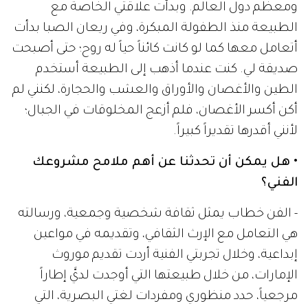
ومعظم دول العالم. وبدأت علاقتي الخاصة مع
الطبيعة منذ الطفولة المبكرة، وفي ريعان الصبا بدأت
أتعامل معها كما لو كانت كائناً حياً له روح؛ حتى أصبحت
صديقة لي. كنت عندما أذهب إلى الطبيعة أستخدم
الطين والأغصان والأوراق والعشب والحجارة، لكنني لم
أكن أكسر الأغصان، فلم أزعج المخلوقات في الجبال؛
لأنني أقدرها تقديراً كبيراً.
• هل يمكن أن تحدثنا عن أهم ملامح مشروعك
الفني؟
- الفن خطاب يمثل ثقافة شخصية وجمعية، ورسالته
هي التعامل مع الإرث الثقافي، وتقديمه في مواعين
إبداعية، وخلال تجربتي الفنية أردت تقديم موروث
الإمارات، من خلال طبيعتها التي أوجدت لديَّ إطاراً
مرجعياً، حدد منظوري ومفردات لغتي البصرية، التي