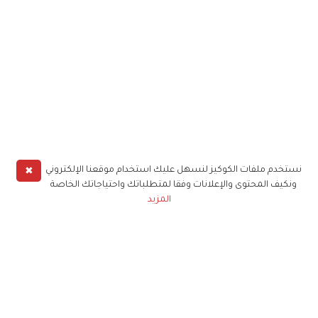
✖
نستخدم ملفات الكوكيز لنسهل عليك استخدام موقعنا الإلكتروني
ونكيف المحتوى والإعلانات وفقا لمتطلباتك واحتياجاتك الخاصة
المزيد
حملوا تطبيق
زهرة الخليج