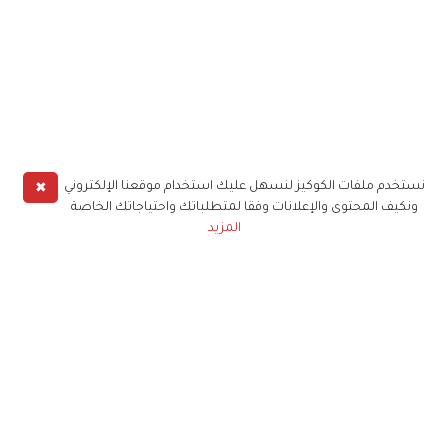
✖
نستخدم ملفات الكوكيز لنسهل عليك استخدام موقعنا الإلكتروني
ونكيف المحتوى والإعلانات وفقا لمتطلباتك واحتياجاتك الخاصة
المزيد
حملوا تطبيق
زهرة الخليج