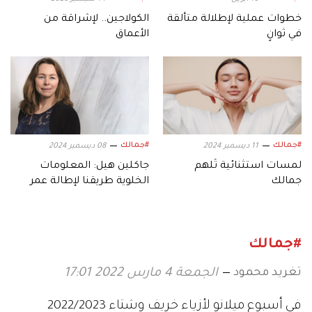
خطوات عملية لإطلالة متألقة
الكولاجين.. لإشراقة من
في ثوانٍ
الأعماق
#جمالك
#جمالك
11 ديسمبر 2024
08 ديسمبر 2024
لمسات استثنائية تُلهم
جاكلين هيل: المعلومات
جمالك
الخلوية طريقنا لإطالة عمر
البشرة
#جمالك
تغريد محمود
الجمعة 4 مارس 2022 17:01
في أسبوع ميلانو لأزياء خريف وشتاء 2022/2023