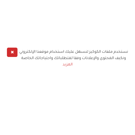
✖
نستخدم ملفات الكوكيز لنسهل عليك استخدام موقعنا الإلكتروني
ونكيف المحتوى والإعلانات وفقا لمتطلباتك واحتياجاتك الخاصة
المزيد
حملوا تطبيق
زهرة الخليج