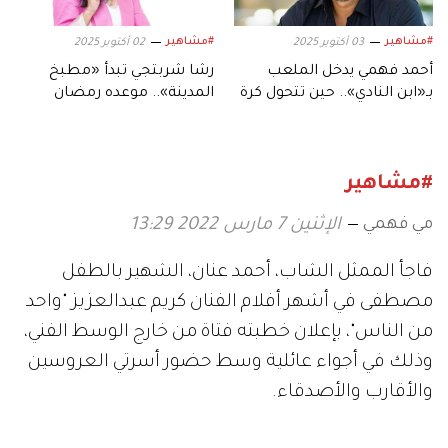
#مشاهير
#مشاهير
03 أكتوبر 2025
02 أكتوبر 2025
أحمد فهمي يدخل الملعب
رشا شربتجي تبدأ «مطبخ
بـ«ابن النادي».. حين تتحول كرة
المدينة».. موعده رمضان
القدم إلى دراما
وهؤلاء نجومه
#مشاهير
مي فهمي
الإثنين 7 مارس 2022 13:29
فاجأ الممثل الشاب، أحمد عنان، الشهير بالطفل
مصطفى في أشهر أفلام الفنان كريم عبدالعزيز "واحد
من الناس"، بإعلان خطبته فتاة من خارج الوسط الفني،
وذلك في أجواء عائلية وسط حضور أسرتي العروسين
والأقارب والأصدقاء.