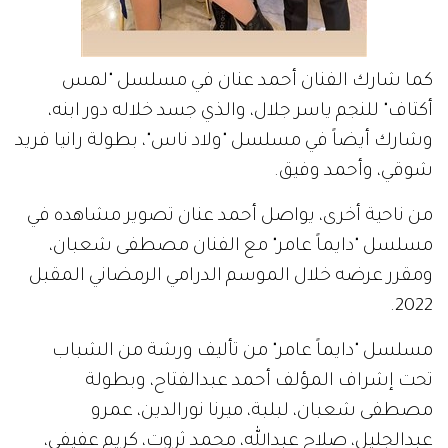
كما شارك الفنان أحمد عنان في مسلسل "لمس
أكتاف" للنجم ياسر جلال، والذي جسد خلاله دور ابنه،
وشارك أيضاً في مسلسل "ولاد ناس"، بطولة رانيا فريد
شوقي، وأحمد وفيق.
من ناحية أخرى، يواصل أحمد عنان تصوير مشاهده في
مسلسل "دايماً عامر" مع الفنان مصطفى شعبان،
ومقرر عرضه خلال الموسم الدرامي الرمضاني المقبل
2022.
مسلسل "دايماً عامر" من تأليف ورشة من الشباب
تحت إشراف المؤلف أحمد عبدالفتاح، وبطولة
مصطفى شعبان، لبلبة، ميرنا نورالدين، عمرو
عبدالجليل، صلاح عبدالله، محمد ثروت، كريم عفيفي،