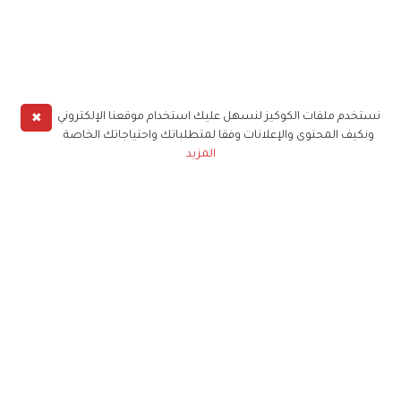
✖
نستخدم ملفات الكوكيز لنسهل عليك استخدام موقعنا الإلكتروني
ونكيف المحتوى والإعلانات وفقا لمتطلباتك واحتياجاتك الخاصة
المزيد
حملوا تطبيق
زهرة الخليج