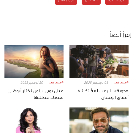
بدرية طلبة
مشاهير
نجوم الفن
إقرأ أيضاً
#مشاهير
#مشاهير
08 ديسمبر 2025
20 نوفمبر 2025
«حوبة».. الرعب لغةٌ تكشف
ميلي بوبي براون تختار أبوظبي
أعماق الإنسان
لقضاء عطلتها