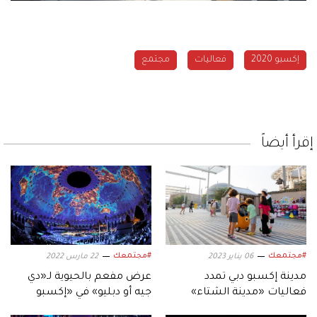
إكسبو 2020
فعاليات
مجتمع
إقرأ أيضاً
#مجتمعك
#مجتمعك
06 يناير 2023
22 مارس 2022
مدينة إكسبو دبي تمدد
عرض مفعم بالحيوية لـ«دي
فعاليات «مدينة الشتاء»
جيه أو دبليو» في «إكسبو
2020 دبي»