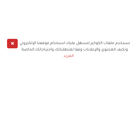
✖
نستخدم ملفات الكوكيز لنسهل عليك استخدام موقعنا الإلكتروني
ونكيف المحتوى والإعلانات وفقا لمتطلباتك واحتياجاتك الخاصة
المزيد
حملوا تطبيق
زهرة الخليج