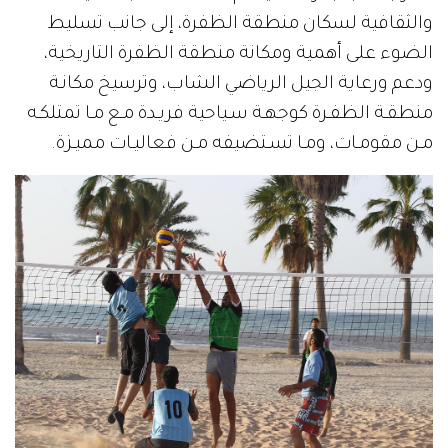
والثقافية لسكان منطقة الظفرة، إلى جانب تسليط
الضوء على أهمية ومكانة منطقة الظفرة التاريخية،
ودعم ورعاية الجيل الرياضي الشاب، وترسيخ مكانـة
منطقـة الظفـرة كوجهـة سـياحية فريـدة مـع مـا تمتلكـه
مـن مقومـات، ومـا تسـتضيفه مـن فعاليـات مميـزة.