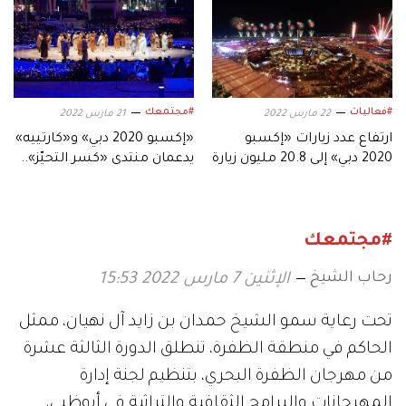
#فعاليات
#مجتمعك
22 مارس 2022
21 مارس 2022
ارتفاع عدد زيارات «إكسبو
«إكسبو 2020 دبي» و«كارتييه»
2020 دبي» إلى 20.8 مليون زيارة
يدعمان منتدى «كسر التحيّز»..
ويحتفيان بريادة المرأة
#مجتمعك
رحاب الشيخ
الإثنين 7 مارس 2022 15:53
تحت رعاية سمو الشيخ حمدان بن زايد آل نهيان، ممثل
الحاكم في منطقة الظفرة، تنطلق الدورة الثالثة عشرة
من مهرجان الظفرة البحري، بتنظيم لجنة إدارة
المهرجانات والبرامج الثقافية والتراثية في أبوظبي،